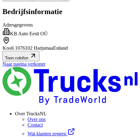
Bedrijfsinformatie
Adresgegevens
KB Auto Eesti OÜ
Kooli 10
76102 Harjumaa
Estland
Toon colofon
Naar pagina verkoper
Over TrucksNL
Over ons
Contact
Wat klanten zeggen