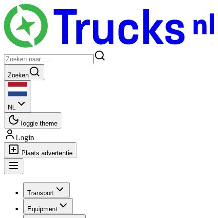
Zoeken
NL
Toggle theme
Login
Plaats advertentie
Transport
Equipment