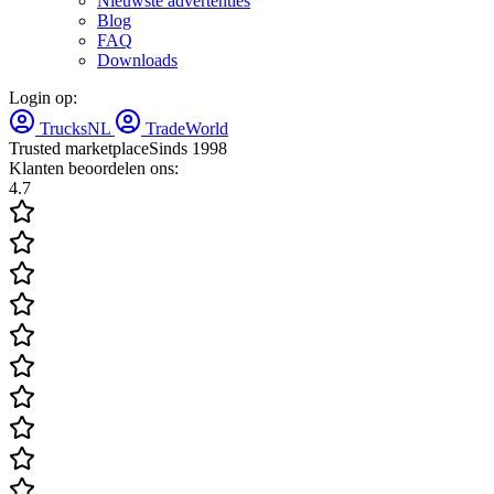
Nieuwste advertenties
Blog
FAQ
Downloads
Login op:
TrucksNL
TradeWorld
Trusted marketplace
Sinds 1998
Klanten beoordelen ons:
4.7