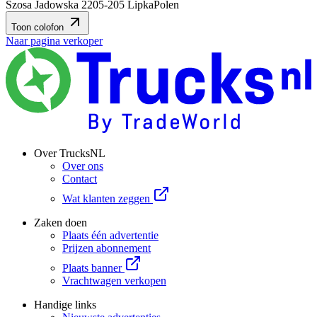
Szosa Jadowska 22
05-205 Lipka
Polen
Toon colofon
Naar pagina verkoper
Over TrucksNL
Over ons
Contact
Wat klanten zeggen
Zaken doen
Plaats één advertentie
Prijzen abonnement
Plaats banner
Vrachtwagen verkopen
Handige links