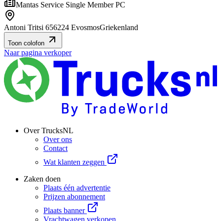
Mantas Service Single Member PC
Antoni Tritsi 6
56224 Evosmos
Griekenland
Toon colofon
Naar pagina verkoper
Over TrucksNL
Over ons
Contact
Wat klanten zeggen
Zaken doen
Plaats één advertentie
Prijzen abonnement
Plaats banner
Vrachtwagen verkopen