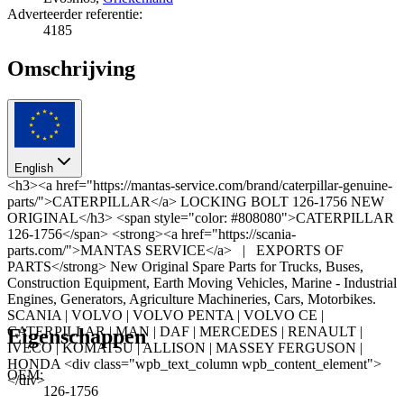
Adverteerder referentie:
4185
Omschrijving
English
<h3><a href="https://mantas-service.com/brand/caterpillar-genuine-
parts/">CATERPILLAR</a> LOCKING BOLT 126-1756 NEW
ORIGINAL</h3> <span style="color: #808080">CATERPILLAR
126-1756</span> <strong><a href="https://scania-
parts.com/">MANTAS SERVICE</a> | EXPORTS OF
PARTS</strong> New Original Spare Parts for Trucks, Buses,
Construction Equipment, Earth Moving Vehicles, Marine - Industrial
Engines, Generators, Agriculture Machineries, Cars, Motorbikes.
SCANIA | VOLVO | VOLVO PENTA | VOLVO CE |
CATERPILLAR | MAN | DAF | MERCEDES | RENAULT |
Eigenschappen
IVECO | KOMATSU | ALLISON | MASSEY FERGUSON |
HONDA <div class="wpb_text_column wpb_content_element">
OEM:
</div>
126-1756