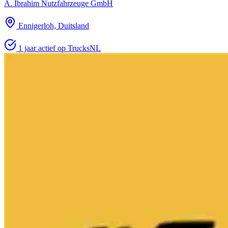
A. Ibrahim Nutzfahrzeuge GmbH
Ennigerloh, Duitsland
1 jaar actief op TrucksNL