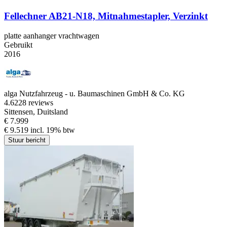
Fellechner AB21-N18, Mitnahmestapler, Verzinkt
platte aanhanger vrachtwagen
Gebruikt
2016
alga Nutzfahrzeug - u. Baumaschinen GmbH & Co. KG
4.6
228 reviews
Sittensen, Duitsland
€ 7.999
€ 9.519 incl. 19% btw
Stuur bericht