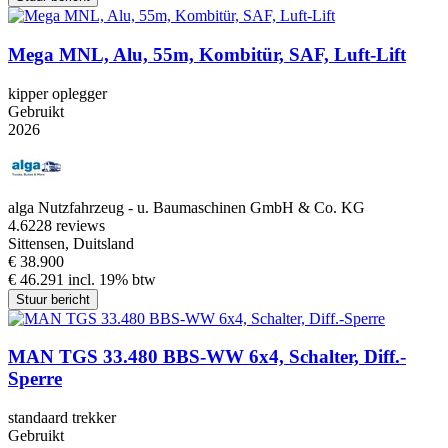
Mega MNL, Alu, 55m, Kombitür, SAF, Luft-Lift
kipper oplegger
Gebruikt
2026
alga Nutzfahrzeug - u. Baumaschinen GmbH & Co. KG
4.6
228 reviews
Sittensen, Duitsland
€ 38.900
€ 46.291 incl. 19% btw
Stuur bericht
MAN TGS 33.480 BBS-WW 6x4, Schalter, Diff.-
Sperre
standaard trekker
Gebruikt