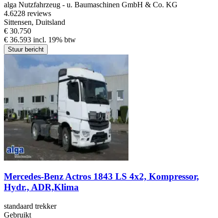
alga Nutzfahrzeug - u. Baumaschinen GmbH & Co. KG
4.6
228 reviews
Sittensen, Duitsland
€ 30.750
€ 36.593 incl. 19% btw
Stuur bericht
Mercedes-Benz Actros 1843 LS 4x2, Kompressor,
Hydr., ADR,Klima
standaard trekker
Gebruikt