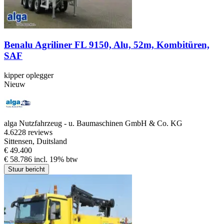
Benalu Agriliner FL 9150, Alu, 52m, Kombitüren,
SAF
kipper oplegger
Nieuw
alga Nutzfahrzeug - u. Baumaschinen GmbH & Co. KG
4.6
228 reviews
Sittensen, Duitsland
€ 49.400
€ 58.786 incl. 19% btw
Stuur bericht