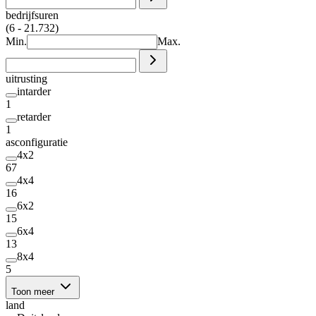
bedrijfsuren
(6 - 21.732)
Min.
Max.
uitrusting
intarder
1
retarder
1
asconfiguratie
4x2
67
4x4
16
6x2
15
6x4
13
8x4
5
Toon meer
land