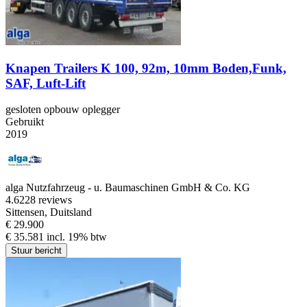
Knapen Trailers K 100, 92m, 10mm Boden,Funk,
SAF, Luft-Lift
gesloten opbouw oplegger
Gebruikt
2019
alga Nutzfahrzeug - u. Baumaschinen GmbH & Co. KG
4.6
228 reviews
Sittensen, Duitsland
€ 29.900
€ 35.581 incl. 19% btw
Stuur bericht