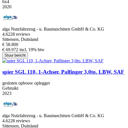
6x4
2020
alga Nutzfahrzeug - u. Baumaschinen GmbH & Co. KG
4.6
228 reviews
Sittensen, Duitsland
€ 58.800
€ 69.972 incl. 19% btw
Stuur bericht
spier SGL 110, 1-Achser, Palfinger 3,0to. LBW, SAF
gesloten opbouw oplegger
Gebruikt
2023
alga Nutzfahrzeug - u. Baumaschinen GmbH & Co. KG
4.6
228 reviews
Sittensen, Duitsland