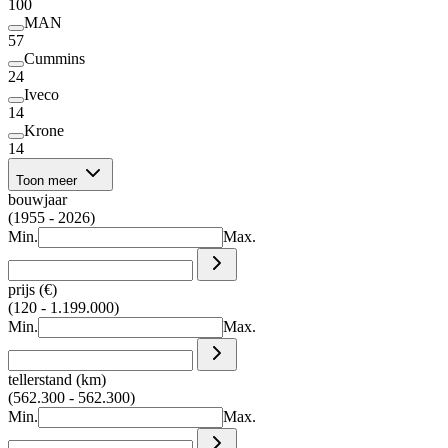
100
MAN
57
Cummins
24
Iveco
14
Krone
14
Toon meer
bouwjaar
(1955 - 2026)
Min.
Max.
prijs (€)
(120 - 1.199.000)
Min.
Max.
tellerstand (km)
(562.300 - 562.300)
Min.
Max.