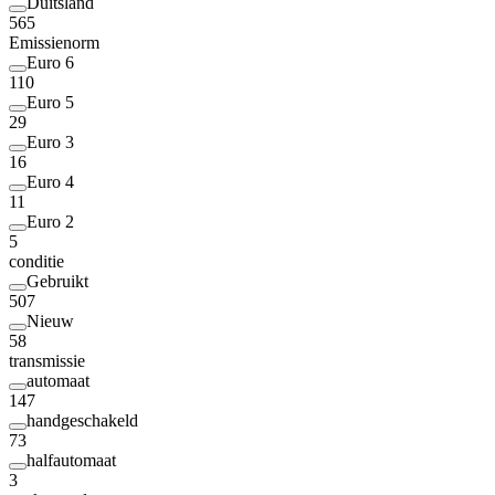
Duitsland
565
Emissienorm
Euro 6
110
Euro 5
29
Euro 3
16
Euro 4
11
Euro 2
5
conditie
Gebruikt
507
Nieuw
58
transmissie
automaat
147
handgeschakeld
73
halfautomaat
3