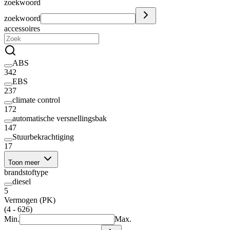
zoekwoord
zoekwoord
accessoires
ABS
342
EBS
237
climate control
172
automatische versnellingsbak
147
Stuurbekrachtiging
17
Toon meer
brandstoftype
diesel
5
Vermogen (PK)
(4 - 626)
Min.
Max.