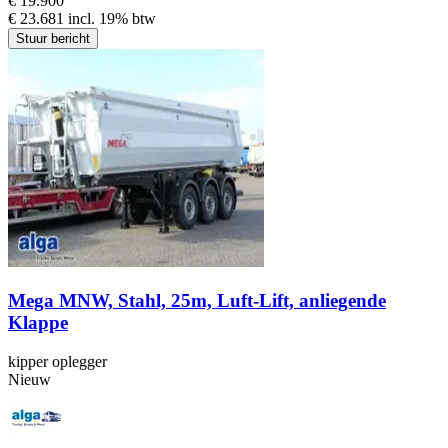
€ 19.900
€ 23.681 incl. 19% btw
Stuur bericht
Mega MNW, Stahl, 25m, Luft-Lift, anliegende
Klappe
kipper oplegger
Nieuw