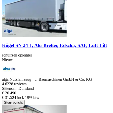
Kögel SN 24-1, Alu-Bretter, Edscha, SAF, Luft-Lift
schuifzeil oplegger
Nieuw
alga Nutzfahrzeug - u. Baumaschinen GmbH & Co. KG
4.6
228 reviews
Sittensen, Duitsland
€ 26.490
€ 31.524 incl. 19% btw
Stuur bericht