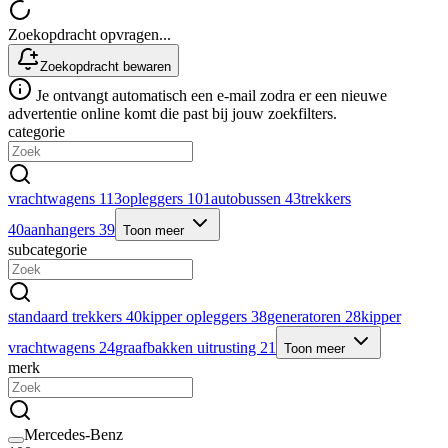
Zoekopdracht opvragen...
Zoekopdracht bewaren
Je ontvangt automatisch een e-mail zodra er een nieuwe
advertentie online komt die past bij jouw zoekfilters.
categorie
vrachtwagens
113
opleggers
101
autobussen
43
trekkers
40
aanhangers
39
Toon meer
subcategorie
standaard trekkers
40
kipper opleggers
38
generatoren
28
kipper
vrachtwagens
24
graafbakken uitrusting
21
Toon meer
merk
Mercedes-Benz