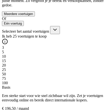
juiste moment. Zo vergroot je je bereik én verkoopkansen, zonder
gedoe.
Meerdere voertuigen
Of
Eén voertuig
Selecteer het aantal voertuigen
Ik heb
25
voertuigen te koop
3
5
10
15
20
25
50
75
100
Basis
Een sterke start voor wie snel zichtbaar wil zijn. Zet je voertuigen
eenvoudig online en bereik direct internationale kopers.
€ 196
,50
/ maand