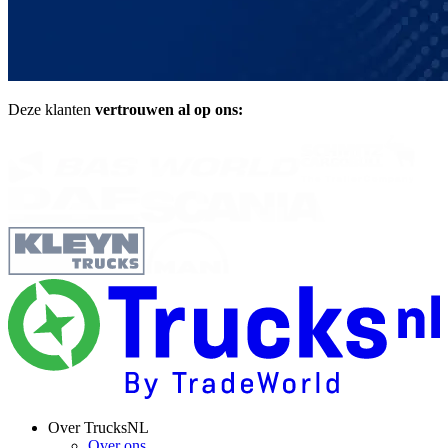
Deze klanten
vertrouwen al op ons:
Over TrucksNL
Over ons