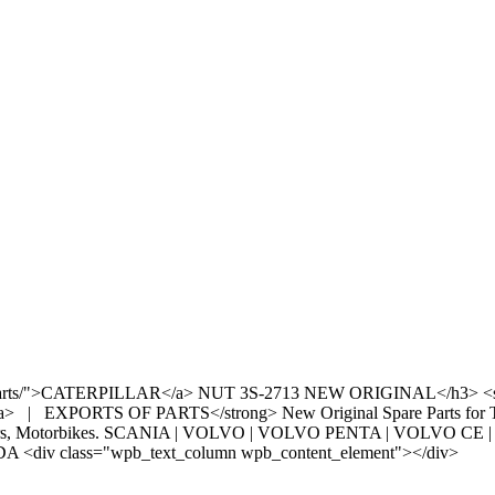
enuine-parts/">CATERPILLAR</a> NUT 3S-2713 NEW ORIGINAL</h3> 
> | EXPORTS OF PARTS</strong> New Original Spare Parts for Truc
neries, Cars, Motorbikes. SCANIA | VOLVO | VOLVO PENTA | VOLV
v class="wpb_text_column wpb_content_element"></div>