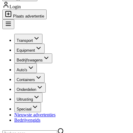
Login
Plaats advertentie
Transport
Equipment
Bedrijfswagens
Auto's
Containers
Onderdelen
Uitrusting
Speciaal
Nieuwste advertenties
Bedrijvengids