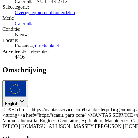
Caterpillar NUT - 3S-2713
Subcategorie:
Overige equipment onderdelen
Merk:
Caterpillar
Conditie:
Nieuw
Locatie:
Evosmos,
Griekenland
Adverteerder referentie:
4416
Omschrijving
English
<h3><a href="https://mantas-service.com/brand/caterpillar-g
<strong><a href="https://scania-parts.com/">MANTAS SERVICE</a
Marine - Industrial Engines, Generators, Agriculture Machi
IVECO | KOMATSU | ALLISON | MASSEY FERGUSON | HONDA <di