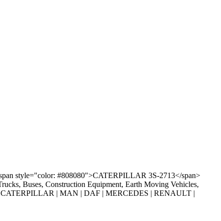
<span style="color: #808080">CATERPILLAR 3S-2713</span>
ks, Buses, Construction Equipment, Earth Moving Vehicles,
O CE | CATERPILLAR | MAN | DAF | MERCEDES | RENAULT |