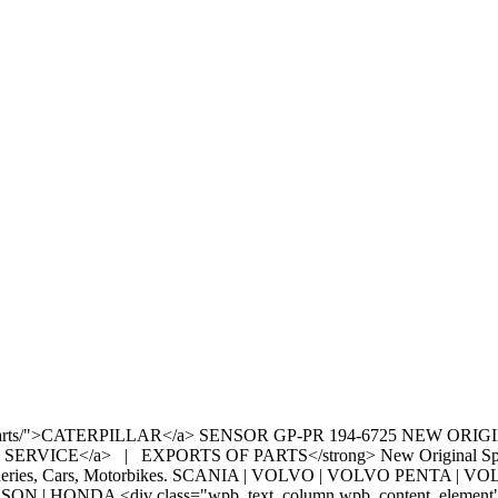
enuine-parts/">CATERPILLAR</a> SENSOR GP-PR 194-6725 NEW ORI
S SERVICE</a> | EXPORTS OF PARTS</strong> New Original Spare P
re Machineries, Cars, Motorbikes. SCANIA | VOLVO | VOLVO PENT
| HONDA <div class="wpb_text_column wpb_content_element"