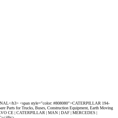
GINAL</h3> <span style="color: #808080">CATERPILLAR 194-
arts for Trucks, Buses, Construction Equipment, Earth Moving
A | VOLVO CE | CATERPILLAR | MAN | DAF | MERCEDES |
></div>