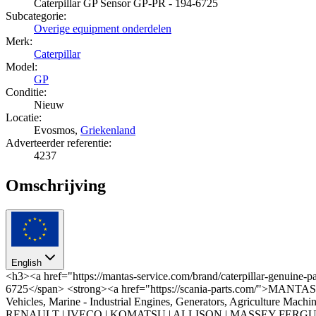
Caterpillar GP Sensor GP-PR - 194-6725
Subcategorie:
Overige equipment onderdelen
Merk:
Caterpillar
Model:
GP
Conditie:
Nieuw
Locatie:
Evosmos,
Griekenland
Adverteerder referentie:
4237
Omschrijving
English
<h3><a href="https://mantas-service.com/brand/caterpillar-g
6725</span> <strong><a href="https://scania-parts.com/">MANTA
Vehicles, Marine - Industrial Engines, Generators, Agricultu
RENAULT | IVECO | KOMATSU | ALLISON | MASSEY FERGUSON 