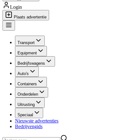
Login
Plaats advertentie
Transport
Equipment
Bedrijfswagens
Auto's
Containers
Onderdelen
Uitrusting
Speciaal
Nieuwste advertenties
Bedrijvengids