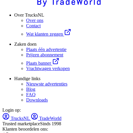
Over TrucksNL
Over ons
Contact
Wat klanten zeggen
Zaken doen
Plaats één advertentie
Prijzen abonnement
Plaats banner
Vrachtwagen verkopen
Handige links
Nieuwste advertenties
Blog
FAQ
Downloads
Login op:
TrucksNL
TradeWorld
Trusted marketplace
Sinds 1998
Klanten beoordelen ons: