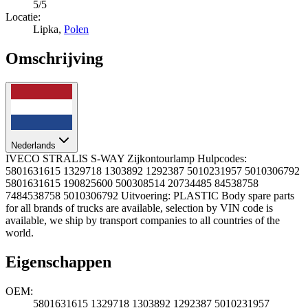
5/5
Locatie:
Lipka,
Polen
Omschrijving
Nederlands
IVECO STRALIS S-WAY Zijkontourlamp Hulpcodes:
5801631615 1329718 1303892 1292387 5010231957 5010306792
5801631615 190825600 500308514 20734485 84538758
7484538758 5010306792 Uitvoering: PLASTIC Body spare parts
for all brands of trucks are available, selection by VIN code is
available, we ship by transport companies to all countries of the
world.
Eigenschappen
OEM:
5801631615 1329718 1303892 1292387 5010231957