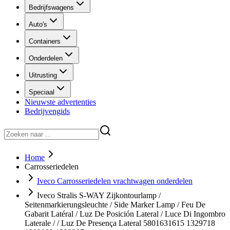
Bedrijfswagens
Auto's
Containers
Onderdelen
Uitrusting
Speciaal
Nieuwste advertenties
Bedrijvengids
Home
Carrosseriedelen
Iveco Carrosseriedelen vrachtwagen onderdelen
Iveco Stralis S-WAY Zijkontourlamp /
Seitenmarkierungsleuchte / Side Marker Lamp / Feu De
Gabarit Latéral / Luz De Posición Lateral / Luce Di Ingombro
Laterale / / Luz De Presença Lateral 5801631615 1329718