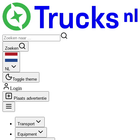
Zoeken
NL
Toggle theme
Login
Plaats advertentie
Transport
Equipment