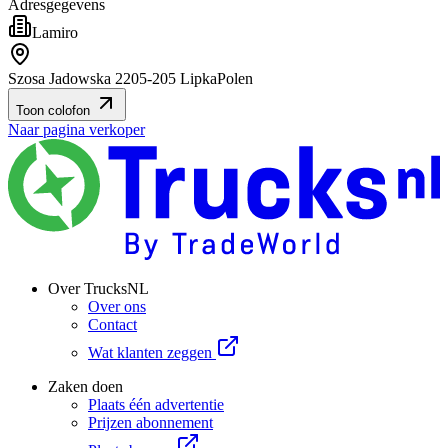
Adresgegevens
Lamiro
Szosa Jadowska 22
05-205 Lipka
Polen
Toon colofon
Naar pagina verkoper
Over TrucksNL
Over ons
Contact
Wat klanten zeggen
Zaken doen
Plaats één advertentie
Prijzen abonnement