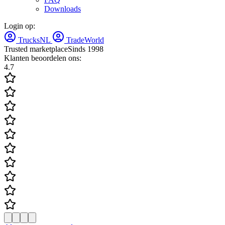
Downloads
Login op:
TrucksNL
TradeWorld
Trusted marketplace
Sinds 1998
Klanten beoordelen ons:
4.7