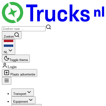
Zoeken
NL
Toggle theme
Login
Plaats advertentie
Transport
Equipment