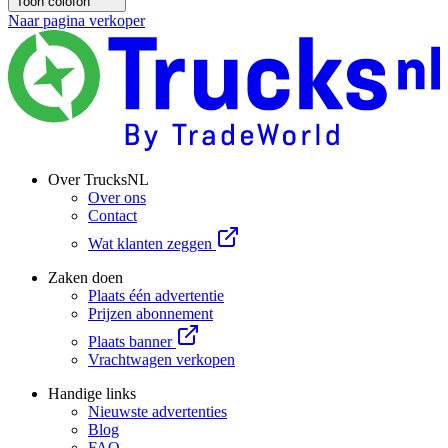
Toon colofon
Naar pagina verkoper
Over TrucksNL
Over ons
Contact
Wat klanten zeggen
Zaken doen
Plaats één advertentie
Prijzen abonnement
Plaats banner
Vrachtwagen verkopen
Handige links
Nieuwste advertenties
Blog
FAQ