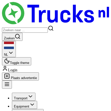
Zoeken
NL
Toggle theme
Login
Plaats advertentie
Transport
Equipment