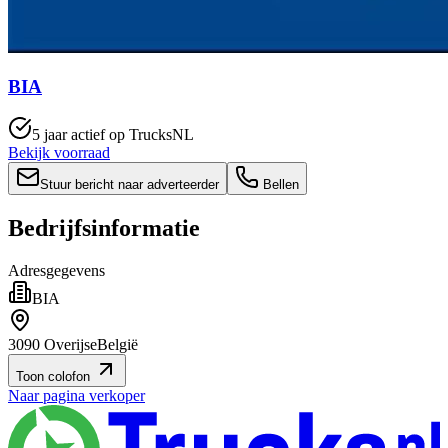
BIA
5 jaar actief op TrucksNL
Bekijk voorraad
Stuur bericht naar adverteerder
Bellen
Bedrijfsinformatie
Adresgegevens
BIA
3090 Overijse
België
Toon colofon
Naar pagina verkoper