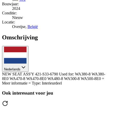
Bouwjaar:
2024
Conditie:
Nieuw
Locatie:
Overijse,
België
Omschrijving
Nederlands
NEW SEAT ASS'Y 421-S33-6790 Used for: WA380-8 WA380-
8E0 WA470-8 WA470-8E0 WA480-8 WA500-8 WA500-8E0 =
Meer informatie = Type: Interieurdeel
Ook interessant voor jou