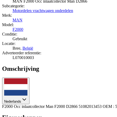
MAN F2000 Occ inlaatcollector Man D2866
Subcategorie:
Motordelen vrachtwagen onderdelen
Merk:
MAN
Model:
F2000
Conditie:
Gebruikt
Locatie:
Bree,
België
Adverteerder referentie:
L070010003
Omschrijving
Nederlands
F2000 Occ inlaatcollector Man F2000 D2866 51082013453 OEM : 510