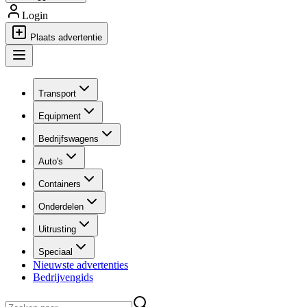
Login
Plaats advertentie
Transport
Equipment
Bedrijfswagens
Auto's
Containers
Onderdelen
Uitrusting
Speciaal
Nieuwste advertenties
Bedrijvengids