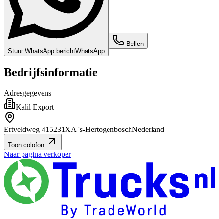
Bellen
Stuur WhatsApp bericht
WhatsApp
Bedrijfsinformatie
Adresgegevens
Kalil Export
Ertveldweg 41
5231XA 's-Hertogenbosch
Nederland
Toon colofon
Naar pagina verkoper