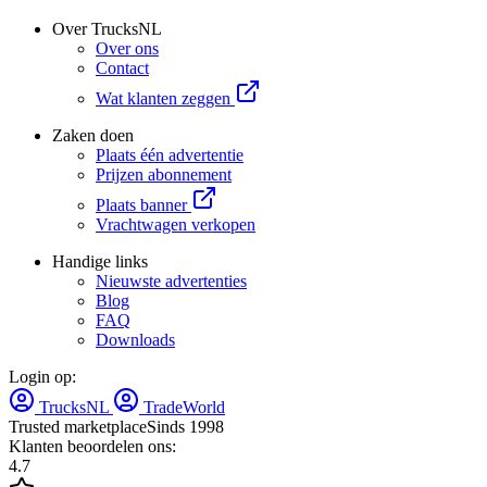
Over TrucksNL
Over ons
Contact
Wat klanten zeggen
Zaken doen
Plaats één advertentie
Prijzen abonnement
Plaats banner
Vrachtwagen verkopen
Handige links
Nieuwste advertenties
Blog
FAQ
Downloads
Login op:
TrucksNL
TradeWorld
Trusted marketplace
Sinds 1998
Klanten beoordelen ons:
4.7