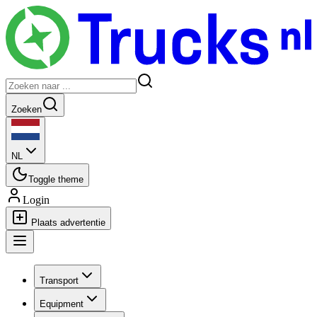
Zoeken
NL
Toggle theme
Login
Plaats advertentie
Transport
Equipment