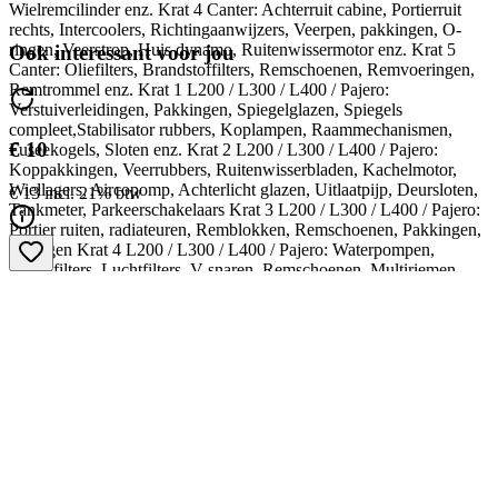
Wielremcilinder enz. Krat 4 Canter: Achterruit cabine, Portierruit
rechts, Intercoolers, Richtingaanwijzers, Veerpen, pakkingen, O-
ringen, Veerstrop, Huis dynamo, Ruitenwissermotor enz. Krat 5
Ook interessant voor jou
Canter: Oliefilters, Brandstoffilters, Remschoenen, Remvoeringen,
Remtrommel enz. Krat 1 L200 / L300 / L400 / Pajero:
Verstuiverleidingen, Pakkingen, Spiegelglazen, Spiegels
compleet,Stabilisator rubbers, Koplampen, Raammechanismen,
€ 10
Fuseekogels, Sloten enz. Krat 2 L200 / L300 / L400 / Pajero:
Koppakkingen, Veerrubbers, Ruitenwisserbladen, Kachelmotor,
Wiellagers, Aircopomp, Achterlicht glazen, Uitlaatpijp, Deursloten,
€ 13 incl. 21% btw
Tankmeter, Parkeerschakelaars Krat 3 L200 / L300 / L400 / Pajero:
Portier ruiten, radiateuren, Remblokken, Remschoenen, Pakkingen,
O-ringen Krat 4 L200 / L300 / L400 / Pajero: Waterpompen,
Dieselfilters, Luchtfilters, V-snaren, Remschoenen, Multiriemen,
Thermostaten Krat 5 L200 / L300 / L400 / Pajero
Verstuiverleidingen, Raammechanisme, Spiegelglazen, Spiegels
compleet, Wielremcilinders, Stabilisator rubbers, Stuurkogel,
Scharnieren, Grill, Fuseekogel, Veerrubber Overige: Uitlaatdempers,
Uitlaatpijp, Raamlijsten, Dynamos, Startmotoren Voor de complete
lijsten stuur een e-mail of whatsapp. = Meer informatie = Onderdeel
geschikt voor: Mitsubishi Fabrikant: RG Waalwijk Havenweg 15
5145NJ WAALWIJK, NL 0416671933 http://www.rggroep.nl
robert.brok@rggroep.nl