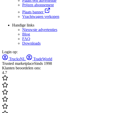
Plaats één advertentie
Prijzen abonnement
Plaats banner
Vrachtwagen verkopen
Handige links
Nieuwste advertenties
Blog
FAQ
Downloads
Login op:
TrucksNL
TradeWorld
Trusted marketplace
Sinds 1998
Klanten beoordelen ons:
4.7