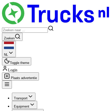
Zoeken
NL
Toggle theme
Login
Plaats advertentie
Transport
Equipment