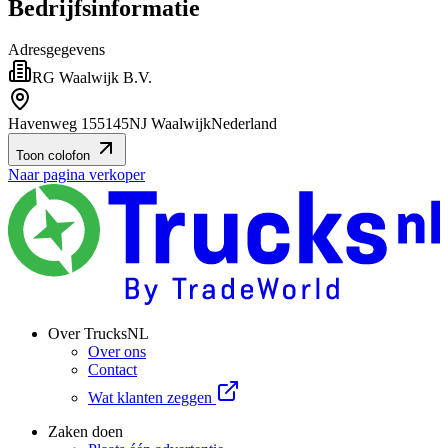
Bedrijfsinformatie
Adresgegevens
RG Waalwijk B.V.
Havenweg 15
5145NJ Waalwijk
Nederland
Toon colofon
Naar pagina verkoper
Over TrucksNL
Over ons
Contact
Wat klanten zeggen
Zaken doen