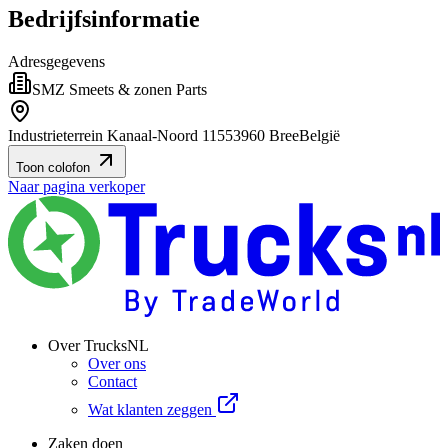
Bedrijfsinformatie
Adresgegevens
SMZ Smeets & zonen Parts
Industrieterrein Kanaal-Noord 1155
3960 Bree
België
Toon colofon
Naar pagina verkoper
Over TrucksNL
Over ons
Contact
Wat klanten zeggen
Zaken doen