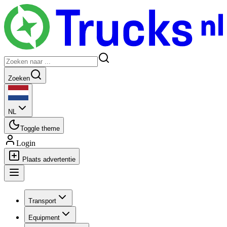
Zoeken
NL
Toggle theme
Login
Plaats advertentie
Transport
Equipment