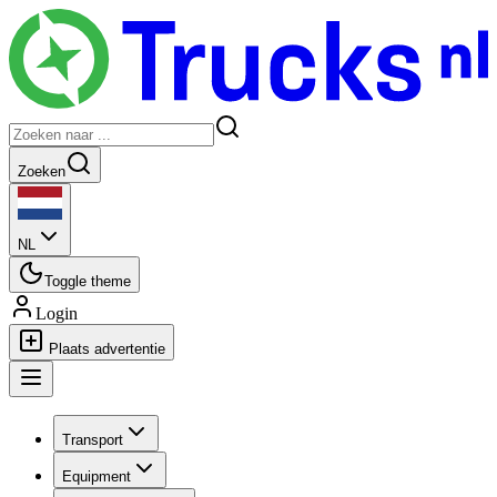
Zoeken
NL
Toggle theme
Login
Plaats advertentie
Transport
Equipment