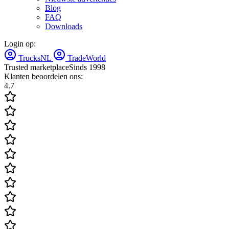
Blog
FAQ
Downloads
Login op:
TrucksNL
TradeWorld
Trusted marketplace
Sinds 1998
Klanten beoordelen ons:
4.7