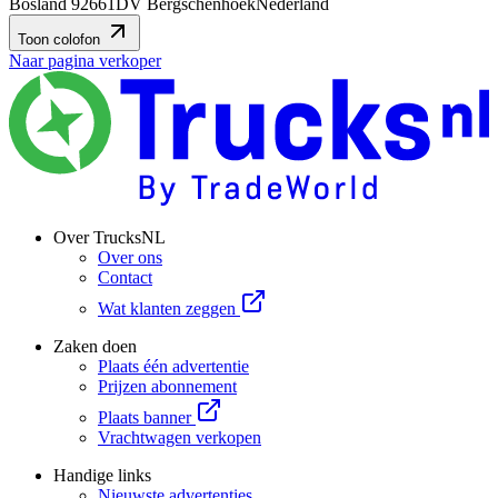
Bosland 9
2661DV Bergschenhoek
Nederland
Toon colofon
Naar pagina verkoper
Over TrucksNL
Over ons
Contact
Wat klanten zeggen
Zaken doen
Plaats één advertentie
Prijzen abonnement
Plaats banner
Vrachtwagen verkopen
Handige links
Nieuwste advertenties