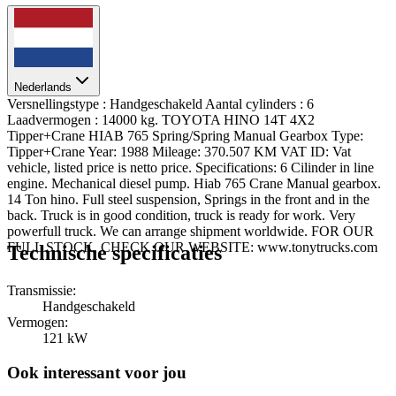
Nederlands
Versnellingstype : Handgeschakeld Aantal cylinders : 6
Laadvermogen : 14000 kg. TOYOTA HINO 14T 4X2
Tipper+Crane HIAB 765 Spring/Spring Manual Gearbox Type:
Tipper+Crane Year: 1988 Mileage: 370.507 KM VAT ID: Vat
vehicle, listed price is netto price. Specifications: 6 Cilinder in line
engine. Mechanical diesel pump. Hiab 765 Crane Manual gearbox.
14 Ton hino. Full steel suspension, Springs in the front and in the
back. Truck is in good condition, truck is ready for work. Very
powerfull truck. We can arrange shipment worldwide. FOR OUR
FULL STOCK, CHECK OUR WEBSITE: www.tonytrucks.com
Technische specificaties
Transmissie:
Handgeschakeld
Vermogen:
121 kW
Ook interessant voor jou