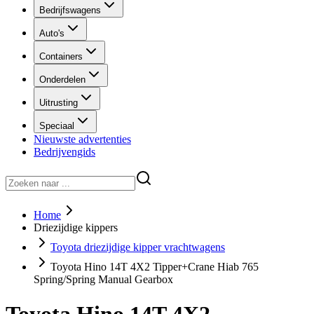
Bedrijfswagens
Auto's
Containers
Onderdelen
Uitrusting
Speciaal
Nieuwste advertenties
Bedrijvengids
Home
Driezijdige kippers
Toyota driezijdige kipper vrachtwagens
Toyota Hino 14T 4X2 Tipper+Crane Hiab 765
Spring/Spring Manual Gearbox
Toyota Hino 14T 4X2