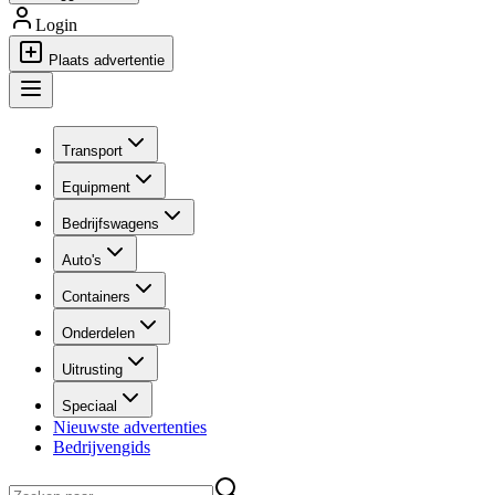
Login
Plaats advertentie
Transport
Equipment
Bedrijfswagens
Auto's
Containers
Onderdelen
Uitrusting
Speciaal
Nieuwste advertenties
Bedrijvengids