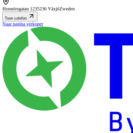
Honnörsgatan 12
35236 Växjö
Zweden
Toon colofon
Naar pagina verkoper