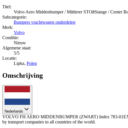
Titel:
Volvo Aero Middenbumper / Mittlerer STOßStange / Center Bum
Subcategorie:
Bumpers vrachtwagen onderdelen
Merk:
Volvo
Conditie:
Nieuw
Algemene staat:
5/5
Locatie:
Lipka,
Polen
Omschrijving
Nederlands
VOLVO FH AERO MIDDENBUMPER (ZWART) Index 783-01EX Staat NIEU
by transport companies to all countries of the world.