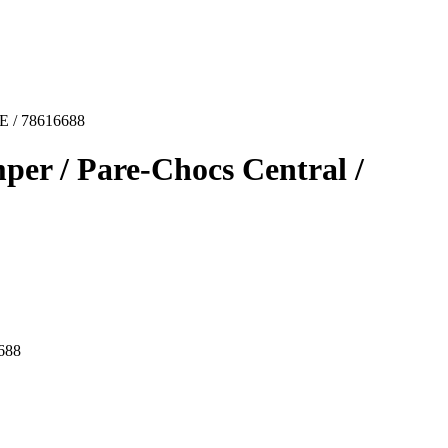
lE / 78616688
er / Pare-Chocs Central /
6688