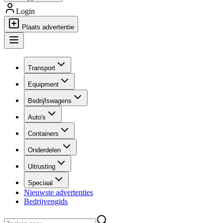
Login
Plaats advertentie
Transport
Equipment
Bedrijfswagens
Auto's
Containers
Onderdelen
Uitrusting
Speciaal
Nieuwste advertenties
Bedrijvengids