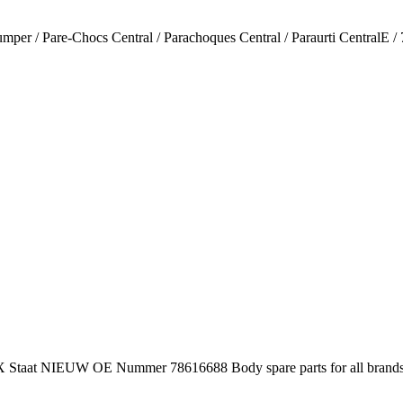
per / Pare-Chocs Central / Parachoques Central / Paraurti CentralE 
W OE Nummer 78616688 Body spare parts for all brands of trucks