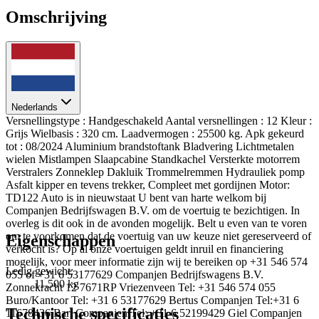
Omschrijving
Nederlands
Versnellingstype : Handgeschakeld Aantal versnellingen : 12 Kleur :
Grijs Wielbasis : 320 cm. Laadvermogen : 25500 kg. Apk gekeurd
tot : 08/2024 Aluminium brandstoftank Bladvering Lichtmetalen
wielen Mistlampen Slaapcabine Standkachel Versterkte motorrem
Verstralers Zonneklep Dakluik Trommelremmen Hydrauliek pomp
Asfalt kipper en tevens trekker, Compleet met gordijnen Motor:
TD122 Auto is in nieuwstaat U bent van harte welkom bij
Companjen Bedrijfswagen B.V. om de voertuig te bezichtigen. In
overleg is dit ook in de avonden mogelijk. Belt u even van te voren
om te voorkomen dat de voertuig van uw keuze niet gereserveerd of
Eigenschappen
verkocht is? Op al onze voertuigen geldt inruil en financiering
mogelijk, voor meer informatie zijn wij te bereiken op +31 546 574
Ledig gewicht:
055 of +31 6 53177629 Companjen Bedrijfswagens B.V.
11.500 kg
Zonnekracht 12 7671RP Vriezenveen Tel: +31 546 574 055
Buro/Kantoor Tel: +31 6 53177629 Bertus Companjen Tel:+31 6
Technische specificaties
11678436 Bart Companjen Tel: +31 6 52199429 Giel Companjen