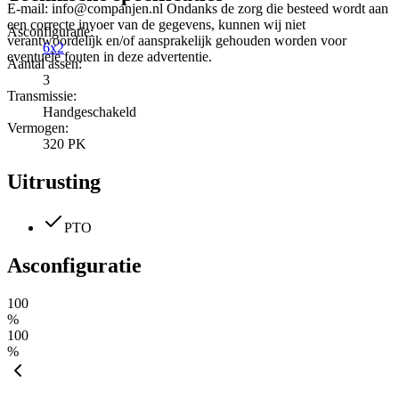
E-mail: info@companjen.nl Ondanks de zorg die besteed wordt aan
een correcte invoer van de gegevens, kunnen wij niet
Asconfiguratie:
verantwoordelijk en/of aansprakelijk gehouden worden voor
6x2
eventuele fouten in deze advertentie.
Aantal assen:
3
Transmissie:
Handgeschakeld
Vermogen:
320 PK
Uitrusting
PTO
Asconfiguratie
100
%
100
%