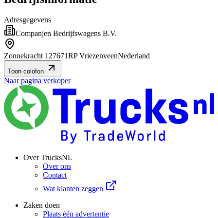
Adresgegevens
Companjen Bedrijfswagens B.V.
Zonnekracht 12
7671RP Vriezenveen
Nederland
Toon colofon
Naar pagina verkoper
Over TrucksNL
Over ons
Contact
Wat klanten zeggen
Zaken doen
Plaats één advertentie