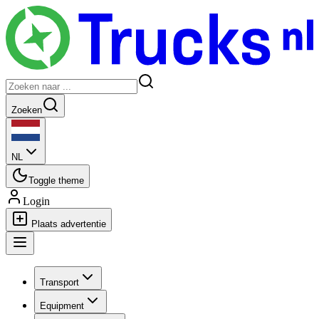
Zoeken
NL
Toggle theme
Login
Plaats advertentie
Transport
Equipment