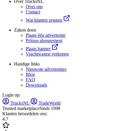
Over TrucksNL
Over ons
Contact
Wat klanten zeggen
Zaken doen
Plaats één advertentie
Prijzen abonnement
Plaats banner
Vrachtwagen verkopen
Handige links
Nieuwste advertenties
Blog
FAQ
Downloads
Login op:
TrucksNL
TradeWorld
Trusted marketplace
Sinds 1998
Klanten beoordelen ons:
4.7