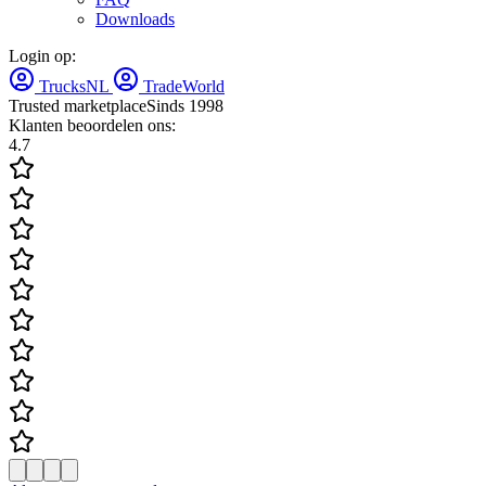
Downloads
Login op:
TrucksNL
TradeWorld
Trusted marketplace
Sinds 1998
Klanten beoordelen ons:
4.7