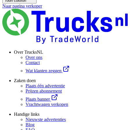
Toon colofon
Naar pagina verkoper
Over TrucksNL
Over ons
Contact
Wat klanten zeggen
Zaken doen
Plaats één advertentie
Prijzen abonnement
Plaats banner
Vrachtwagen verkopen
Handige links
Nieuwste advertenties
Blog
FAQ