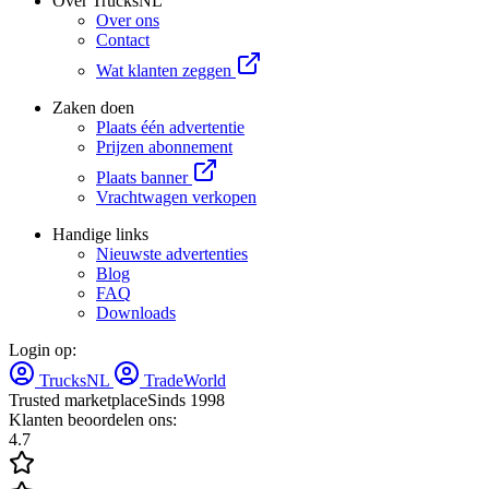
Over TrucksNL
Over ons
Contact
Wat klanten zeggen
Zaken doen
Plaats één advertentie
Prijzen abonnement
Plaats banner
Vrachtwagen verkopen
Handige links
Nieuwste advertenties
Blog
FAQ
Downloads
Login op:
TrucksNL
TradeWorld
Trusted marketplace
Sinds 1998
Klanten beoordelen ons:
4.7