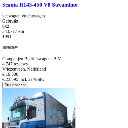
Scania R143-450 V8 Streamline
veewagen vrachtwagen
Gebruikt
6x2
343,717 km
1991
Companjen Bedrijfswagens B.V.
4.7
47 reviews
Vriezenveen, Nederland
€ 19.500
€ 23.595 incl. 21% btw
Stuur bericht