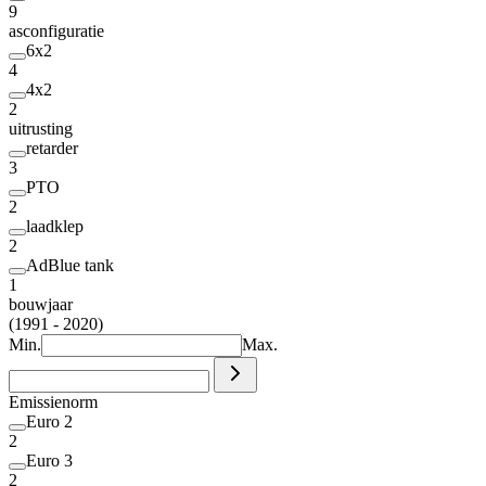
9
asconfiguratie
6x2
4
4x2
2
uitrusting
retarder
3
PTO
2
laadklep
2
AdBlue tank
1
bouwjaar
(1991 - 2020)
Min.
Max.
Emissienorm
Euro 2
2
Euro 3
2