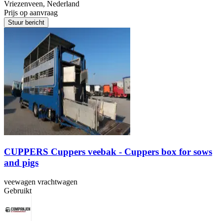
Vriezenveen, Nederland
Prijs op aanvraag
Stuur bericht
CUPPERS Cuppers veebak - Cuppers box for sows
and pigs
veewagen vrachtwagen
Gebruikt