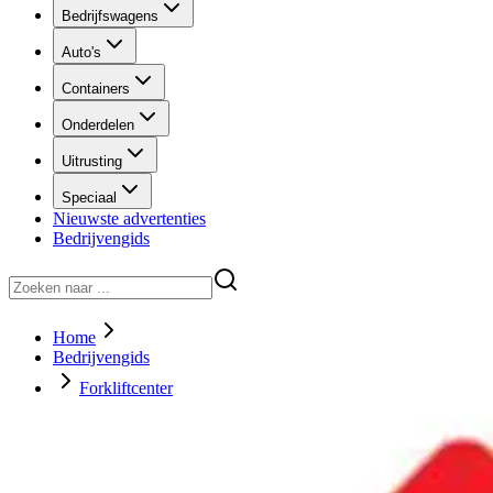
Bedrijfswagens
Auto's
Containers
Onderdelen
Uitrusting
Speciaal
Nieuwste advertenties
Bedrijvengids
Home
Bedrijvengids
Forkliftcenter