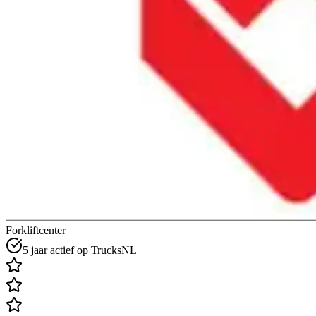
Forkliftcenter
5 jaar actief op TrucksNL