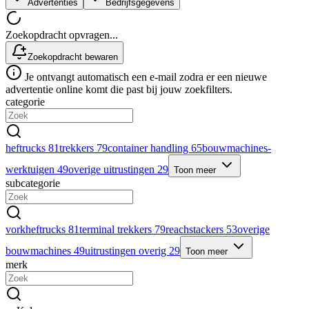
Advertenties
Bedrijfsgegevens
Zoekopdracht opvragen...
Zoekopdracht bewaren
Je ontvangt automatisch een e-mail zodra er een nieuwe
advertentie online komt die past bij jouw zoekfilters.
categorie
heftrucks
81
trekkers
79
container handling
65
bouwmachines-
werktuigen
49
overige uitrustingen
29
Toon meer
subcategorie
vorkheftrucks
81
terminal trekkers
79
reachstackers
53
overige
bouwmachines
49
uitrustingen overig
29
Toon meer
merk