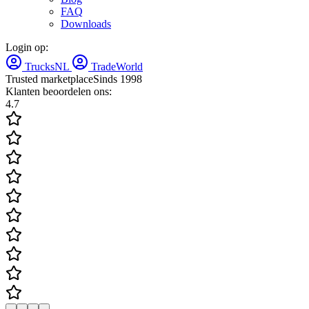
FAQ
Downloads
Login op:
TrucksNL
TradeWorld
Trusted marketplace
Sinds 1998
Klanten beoordelen ons:
4.7