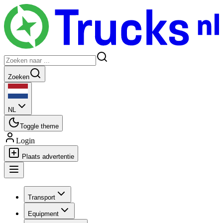
Zoeken
NL
Toggle theme
Login
Plaats advertentie
Transport
Equipment