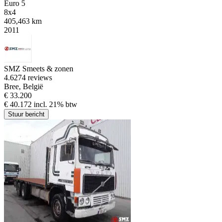
Euro 5
8x4
405,463 km
2011
SMZ Smeets & zonen
4.6
274 reviews
Bree, België
€ 33.200
€ 40.172 incl. 21% btw
Stuur bericht