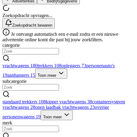
Advertenties
Bedrijfsgegevens
Zoekopdracht opvragen...
Zoekopdracht bewaren
Je ontvangt automatisch een e-mail zodra er een nieuwe
advertentie online komt die past bij jouw zoekfilters.
categorie
vrachtwagens
180
trekkers
108
opleggers
73
personenauto's
19
aanhangers
15
Toon meer
subcategorie
standaard trekkers
108
kipper vrachtwagens
38
containersysteem
vrachtwagens
28
open laadbak vrachtwagens
23
overige
personenwagens
19
Toon meer
merk