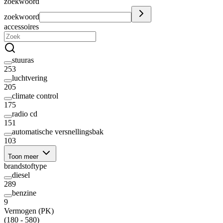
zoekwoord
zoekwoord
accessoires
stuuras
253
luchtvering
205
climate control
175
radio cd
151
automatische versnellingsbak
103
Toon meer
brandstoftype
diesel
289
benzine
9
Vermogen (PK)
(180 - 580)