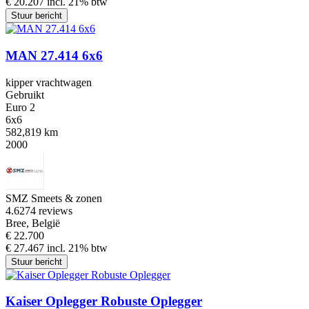
€ 20.207 incl. 21% btw
Stuur bericht
MAN 27.414 6x6
kipper vrachtwagen
Gebruikt
Euro 2
6x6
582,819 km
2000
SMZ Smeets & zonen
4.6
274 reviews
Bree, België
€ 22.700
€ 27.467 incl. 21% btw
Stuur bericht
Kaiser Oplegger Robuste Oplegger