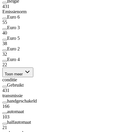
België
431
Emissienorm
Euro 6
55
Euro 3
40
Euro 5
38
Euro 2
32
Euro 4
22
Toon meer
conditie
Gebruikt
431
transmissie
handgeschakeld
166
automaat
103
halfautomaat
21