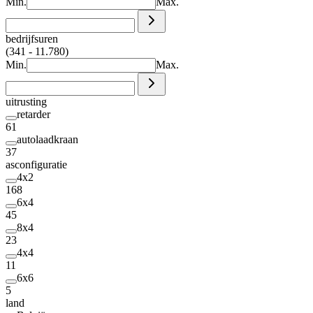
Min.
Max.
bedrijfsuren
(341 - 11.780)
Min.
Max.
uitrusting
retarder
61
autolaadkraan
37
asconfiguratie
4x2
168
6x4
45
8x4
23
4x4
11
6x6
5
land