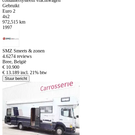
containersysteem vrachtwagen
Gebruikt
Euro 2
4x2
972,515 km
1997
SMZ Smeets & zonen
4.6
274 reviews
Bree, België
€ 10.900
€ 13.189 incl. 21% btw
Stuur bericht