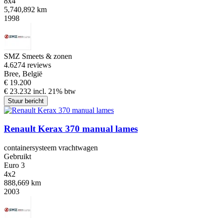
8x4
5,740,892 km
1998
SMZ Smeets & zonen
4.6
274 reviews
Bree, België
€ 19.200
€ 23.232 incl. 21% btw
Stuur bericht
Renault Kerax 370 manual lames
containersysteem vrachtwagen
Gebruikt
Euro 3
4x2
888,669 km
2003