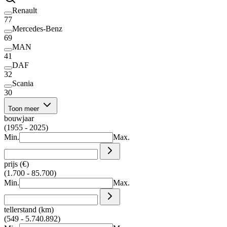
Renault
77
Mercedes-Benz
69
MAN
41
DAF
32
Scania
30
Toon meer
bouwjaar
(1955 - 2025)
Min.
Max.
prijs (€)
(1.700 - 85.700)
Min.
Max.
tellerstand (km)
(549 - 5.740.892)