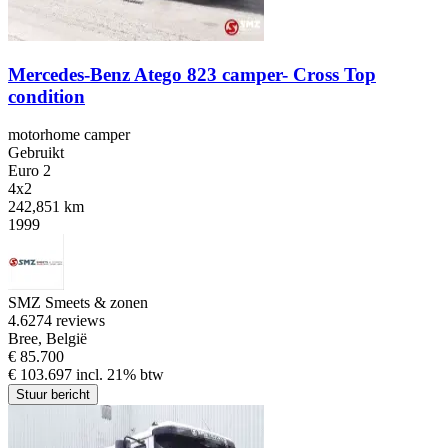
Mercedes-Benz Atego 823 camper- Cross Top
condition
motorhome camper
Gebruikt
Euro 2
4x2
242,851 km
1999
SMZ Smeets & zonen
4.6
274 reviews
Bree, België
€ 85.700
€ 103.697 incl. 21% btw
Stuur bericht