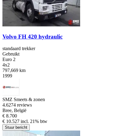
Volvo FH 420 hydraulic
standaard trekker
Gebruikt
Euro 2
4x2
797,669 km
1999
SMZ Smeets & zonen
4.6
274 reviews
Bree, België
€ 8.700
€ 10.527 incl. 21% btw
Stuur bericht