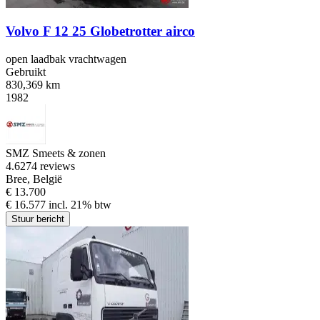
Volvo F 12 25 Globetrotter airco
open laadbak vrachtwagen
Gebruikt
830,369 km
1982
SMZ Smeets & zonen
4.6
274 reviews
Bree, België
€ 13.700
€ 16.577 incl. 21% btw
Stuur bericht