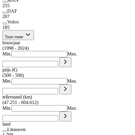
MAN
255
DAF
207
Volvo
185
Toon meer
bouwjaar
(1998 - 2024)
Min.
Max.
prijs (€)
(500 - 500)
Min.
Max.
tellerstand (km)
(47.251 - 604.612)
Min.
Max.
land
Litouwen
1.798