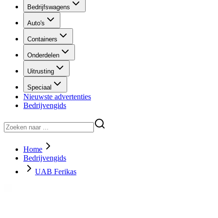
Bedrijfswagens
Auto's
Containers
Onderdelen
Uitrusting
Speciaal
Nieuwste advertenties
Bedrijvengids
Home
Bedrijvengids
UAB Ferikas