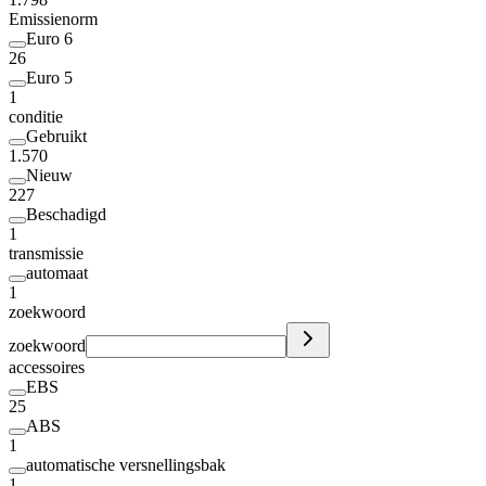
Emissienorm
Euro 6
26
Euro 5
1
conditie
Gebruikt
1.570
Nieuw
227
Beschadigd
1
transmissie
automaat
1
zoekwoord
zoekwoord
accessoires
EBS
25
ABS
1
automatische versnellingsbak
1