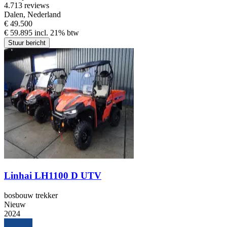
4.7
13 reviews
Dalen, Nederland
€ 49.500
€ 59.895 incl. 21% btw
Stuur bericht
Linhai LH1100 D UTV
bosbouw trekker
Nieuw
2024