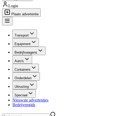
Login
Plaats advertentie
Transport
Equipment
Bedrijfswagens
Auto's
Containers
Onderdelen
Uitrusting
Speciaal
Nieuwste advertenties
Bedrijvengids