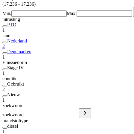
(17.236 - 17.236)
Min.
Max.
uitrusting
PTO
1
land
Nederland
2
Denemarken
1
Emissienorm
Stage IV
1
conditie
Gebruikt
2
Nieuw
1
zoekwoord
zoekwoord
brandstoftype
diesel
1