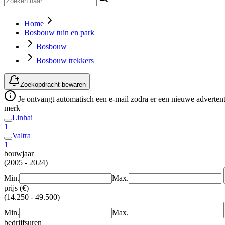
Home
Bosbouw tuin en park
Bosbouw
Bosbouw trekkers
Zoekopdracht bewaren
Je ontvangt automatisch een e-mail zodra er een nieuwe advertenti
merk
Linhai
1
Valtra
1
bouwjaar
(2005 - 2024)
Min.
Max.
prijs (€)
(14.250 - 49.500)
Min.
Max.
bedrijfsuren