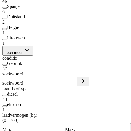
46
Spanje
6
Duitsland
2
België
1
Litouwen
1
Toon meer
conditie
Gebruikt
57
zoekwoord
zoekwoord
brandstoftype
diesel
43
elektrisch
1
laadvermogen (kg)
(0 - 700)
Min.
Max.