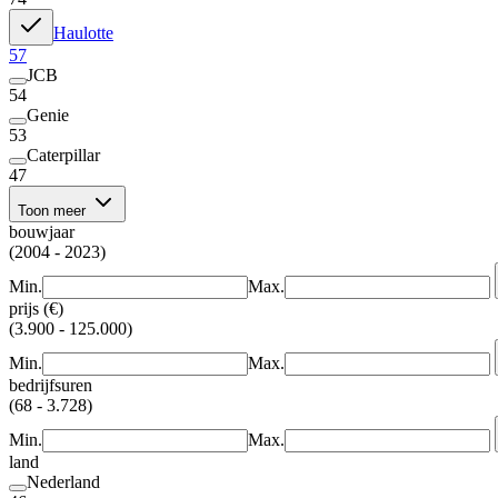
Haulotte
57
JCB
54
Genie
53
Caterpillar
47
Toon meer
bouwjaar
(2004 - 2023)
Min.
Max.
prijs (€)
(3.900 - 125.000)
Min.
Max.
bedrijfsuren
(68 - 3.728)
Min.
Max.
land
Nederland