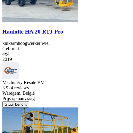
Haulotte HA 20 RTJ Pro
knikarmhoogwerker wiel
Gebruikt
4x4
2019
Machinery Resale BV
3.9
24 reviews
Waregem, België
Prijs op aanvraag
Stuur bericht