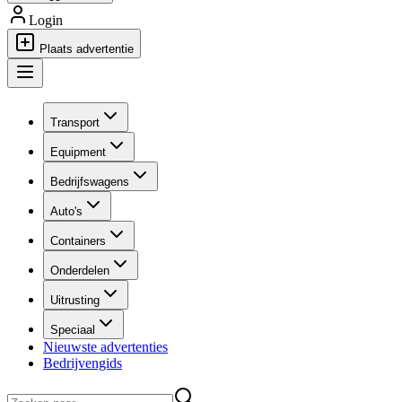
Login
Plaats advertentie
Transport
Equipment
Bedrijfswagens
Auto's
Containers
Onderdelen
Uitrusting
Speciaal
Nieuwste advertenties
Bedrijvengids