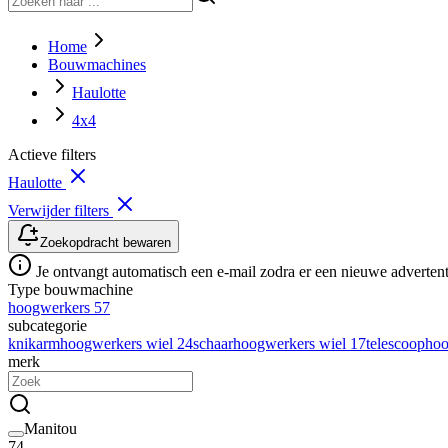
Home
Bouwmachines
Haulotte
4x4
Actieve filters
Haulotte
Verwijder filters
Zoekopdracht bewaren
Je ontvangt automatisch een e-mail zodra er een nieuwe advertenti
Type bouwmachine
hoogwerkers
57
subcategorie
knikarmhoogwerkers wiel
24
schaarhoogwerkers wiel
17
telescoopho
merk
Manitou
74