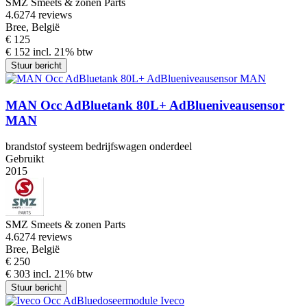
SMZ Smeets & zonen Parts
4.6
274 reviews
Bree, België
€ 125
€ 152 incl. 21% btw
Stuur bericht
MAN Occ AdBluetank 80L+ AdBlueniveausensor
MAN
brandstof systeem bedrijfswagen onderdeel
Gebruikt
2015
SMZ Smeets & zonen Parts
4.6
274 reviews
Bree, België
€ 250
€ 303 incl. 21% btw
Stuur bericht