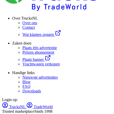
Over TrucksNL
Over ons
Contact
Wat klanten zeggen
Zaken doen
Plaats één advertentie
Prijzen abonnement
Plaats banner
Vrachtwagen verkopen
Handige links
Nieuwste advertenties
Blog
FAQ
Downloads
Login op:
TrucksNL
TradeWorld
Trusted marketplace
Sinds 1998