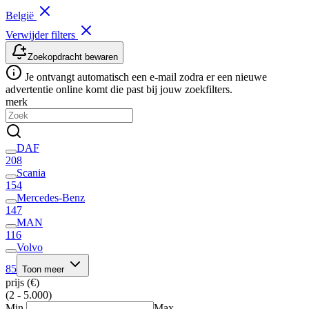
België
Verwijder filters
Zoekopdracht bewaren
Je ontvangt automatisch een e-mail zodra er een nieuwe
advertentie online komt die past bij jouw zoekfilters.
merk
DAF
208
Scania
154
Mercedes-Benz
147
MAN
116
Volvo
85
Toon meer
prijs (€)
(2 - 5.000)
Min.
Max.