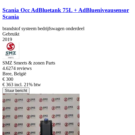
Scania Occ AdBluetank 75L + AdBlueniveausensor
Scania
brandstof systeem bedrijfswagen onderdeel
Gebruikt
2019
SMZ Smeets & zonen Parts
4.6
274 reviews
Bree, België
€ 300
€ 363 incl. 21% btw
Stuur bericht