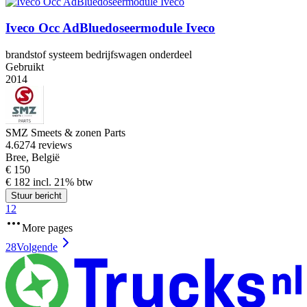
Iveco Occ AdBluedoseermodule Iveco
brandstof systeem bedrijfswagen onderdeel
Gebruikt
2014
SMZ Smeets & zonen Parts
4.6
274 reviews
Bree, België
€ 150
€ 182 incl. 21% btw
Stuur bericht
1
2
More pages
28
Volgende