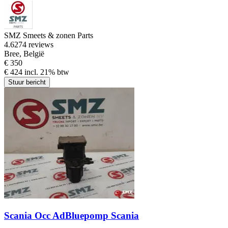
SMZ Smeets & zonen Parts
4.6
274 reviews
Bree, België
€ 350
€ 424 incl. 21% btw
Stuur bericht
Scania Occ AdBluepomp Scania