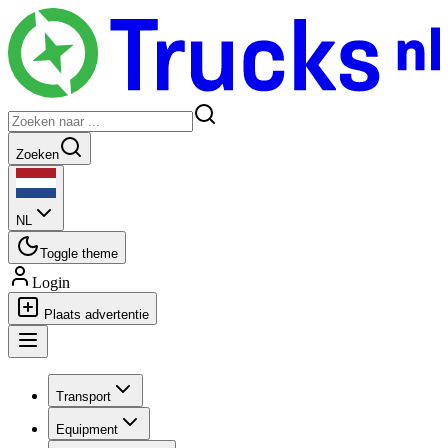
Zoeken
NL
Toggle theme
Login
Plaats advertentie
Transport
Equipment