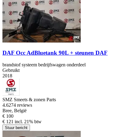
DAF Occ AdBluetank 90L + steunen DAF
brandstof systeem bedrijfswagen onderdeel
Gebruikt
2018
SMZ Smeets & zonen Parts
4.6
274 reviews
Bree, België
€ 100
€ 121 incl. 21% btw
Stuur bericht