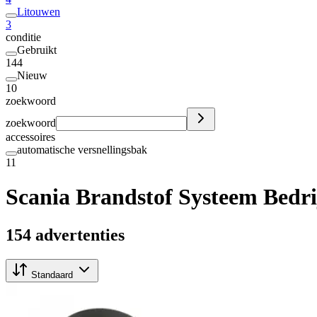
Litouwen
3
conditie
Gebruikt
144
Nieuw
10
zoekwoord
zoekwoord
accessoires
automatische versnellingsbak
11
Scania Brandstof Systeem Bedr
154 advertenties
Standaard