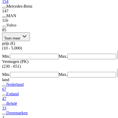
154
Mercedes-Benz
147
MAN
116
Volvo
85
Toon meer
prijs (€)
(10 - 5.000)
Min.
Max.
Vermogen (PK)
(230 - 651)
Min.
Max.
land
Nederland
67
Estland
47
België
33
Denemarken
4