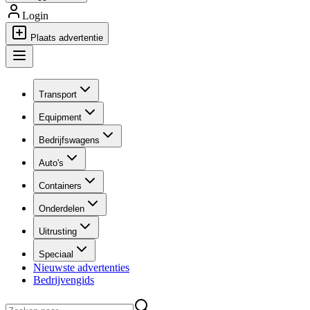
Login
Plaats advertentie
Transport
Equipment
Bedrijfswagens
Auto's
Containers
Onderdelen
Uitrusting
Speciaal
Nieuwste advertenties
Bedrijvengids