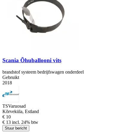
Scania Õhuballooni vits
brandstof systeem bedrijfswagen onderdeel
Gebruikt
2018
TSVaruosad
Kõrveküla, Estland
€ 10
€ 13 incl. 24% btw
Stuur bericht