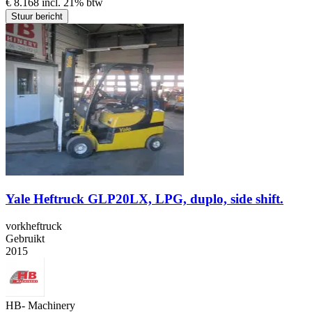
€ 8.168 incl. 21% btw
Stuur bericht
Yale Heftruck GLP20LX, LPG, duplo, side shift.
vorkheftruck
Gebruikt
2015
HB- Machinery