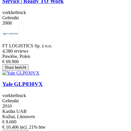
Service | Ready TO Work
vorkheftruck
Gebruikt
2008
FT LOGISTICS Sp. z o.o.
4.5
80 reviews
Pawłów, Polen
€ 69.900
Stuur bericht
Yale GLP030VX
vorkheftruck
Gebruikt
2010
Kaslita UAB
Kužiai, Litouwen
€ 8.600
€ 10.406 incl. 21% btw