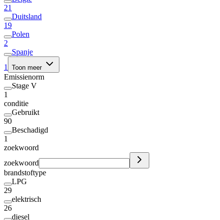
21
Duitsland
19
Polen
2
Spanje
1
Toon meer
Emissienorm
Stage V
1
conditie
Gebruikt
90
Beschadigd
1
zoekwoord
zoekwoord
brandstoftype
LPG
29
elektrisch
26
diesel