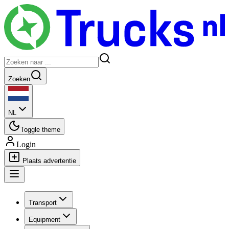
Zoeken
NL
Toggle theme
Login
Plaats advertentie
Transport
Equipment