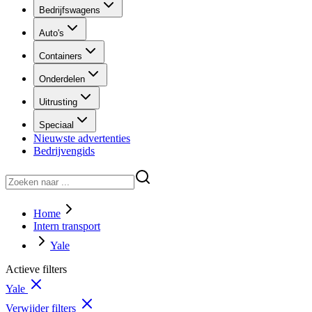
Bedrijfswagens
Auto's
Containers
Onderdelen
Uitrusting
Speciaal
Nieuwste advertenties
Bedrijvengids
Home
Intern transport
Yale
Actieve filters
Yale
Verwijder filters