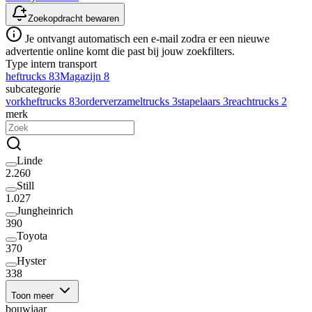
Zoekopdracht bewaren
Je ontvangt automatisch een e-mail zodra er een nieuwe
advertentie online komt die past bij jouw zoekfilters.
Type intern transport
heftrucks
83
Magazijn
8
subcategorie
vorkheftrucks
83
orderverzameltrucks
3
stapelaars
3
reachtrucks
2
merk
Linde
2.260
Still
1.027
Jungheinrich
390
Toyota
370
Hyster
338
Toon meer
bouwjaar