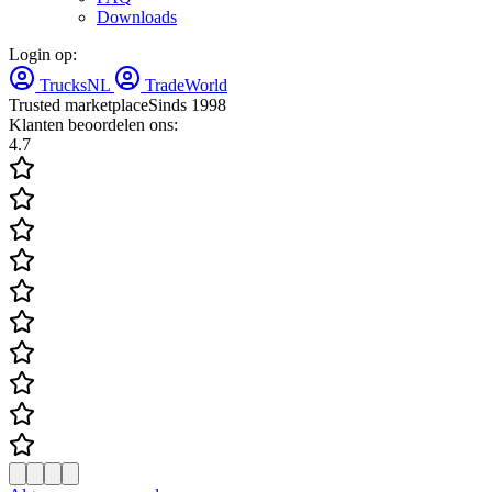
Downloads
Login op:
TrucksNL
TradeWorld
Trusted marketplace
Sinds 1998
Klanten beoordelen ons:
4.7