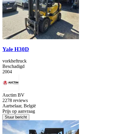
Yale H30D
vorkheftruck
Beschadigd
2004
Auctim BV
2
278 reviews
Aartselaar, België
Prijs op aanvraag
Stuur bericht