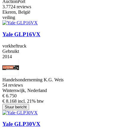
AuctionPort
3.7
724 reviews
Ekeren, België
veiling
Yale GLP16VX
vorkheftruck
Gebruikt
2014
Handelsonderneming K.G. Weis
5
4 reviews
Winterswijk, Nederland
€ 6.750
€ 8.168 incl. 21% btw
Stuur bericht
Yale GLP30VX