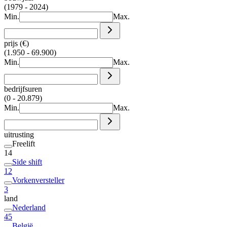
(1979 - 2024)
Min.
Max.
prijs (€)
(1.950 - 69.900)
Min.
Max.
bedrijfsuren
(0 - 20.879)
Min.
Max.
uitrusting
Freelift
14
Side shift
12
Vorkenversteller
3
land
Nederland
45
België