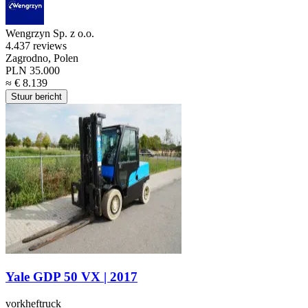
Wengrzyn Sp. z o.o.
4.4
37 reviews
Zagrodno, Polen
PLN 35.000
≈ € 8.139
Stuur bericht
Yale GDP 50 VX | 2017
vorkheftruck