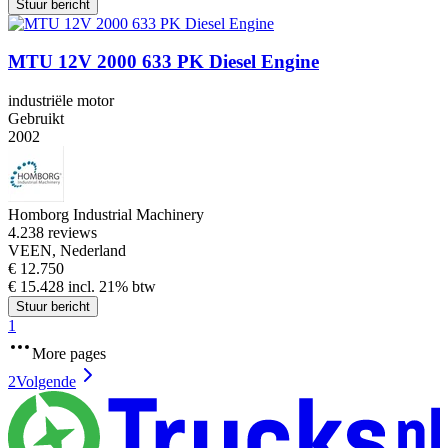
Stuur bericht
MTU 12V 2000 633 PK Diesel Engine
industriële motor
Gebruikt
2002
Homborg Industrial Machinery
4.2
38 reviews
VEEN, Nederland
€ 12.750
€ 15.428 incl. 21% btw
Stuur bericht
1
More pages
2
Volgende