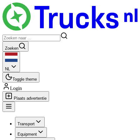
Zoeken
NL
Toggle theme
Login
Plaats advertentie
Transport
Equipment