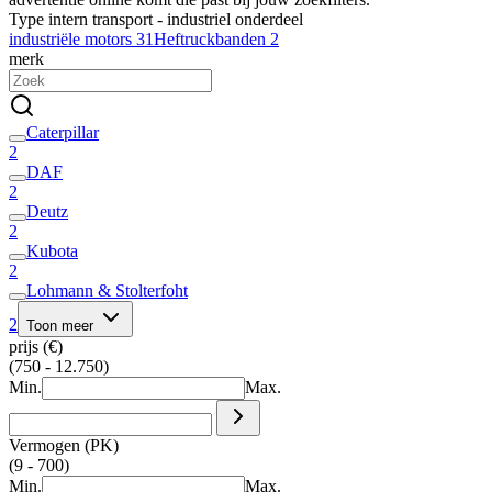
Type intern transport - industriel onderdeel
industriële motors
31
Heftruckbanden
2
merk
Caterpillar
2
DAF
2
Deutz
2
Kubota
2
Lohmann & Stolterfoht
2
Toon meer
prijs (€)
(750 - 12.750)
Min.
Max.
Vermogen (PK)
(9 - 700)
Min.
Max.