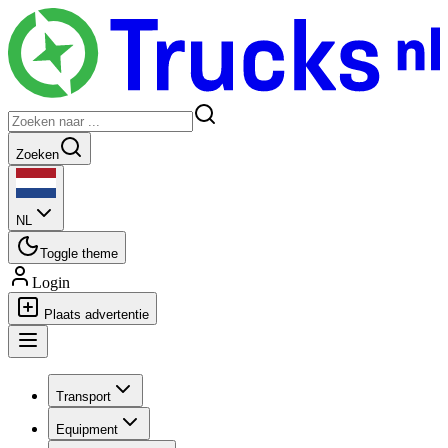
Zoeken
NL
Toggle theme
Login
Plaats advertentie
Transport
Equipment