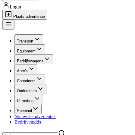
Login
Plaats advertentie
Transport
Equipment
Bedrijfswagens
Auto's
Containers
Onderdelen
Uitrusting
Speciaal
Nieuwste advertenties
Bedrijvengids