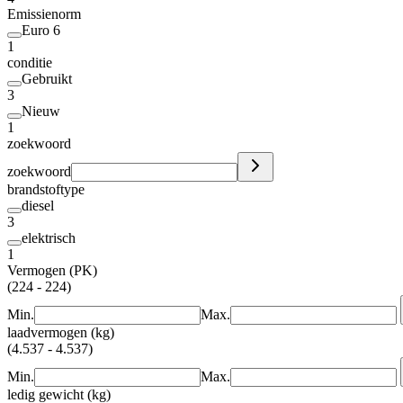
Emissienorm
Euro 6
1
conditie
Gebruikt
3
Nieuw
1
zoekwoord
zoekwoord
brandstoftype
diesel
3
elektrisch
1
Vermogen (PK)
(224 - 224)
Min.
Max.
laadvermogen (kg)
(4.537 - 4.537)
Min.
Max.
ledig gewicht (kg)