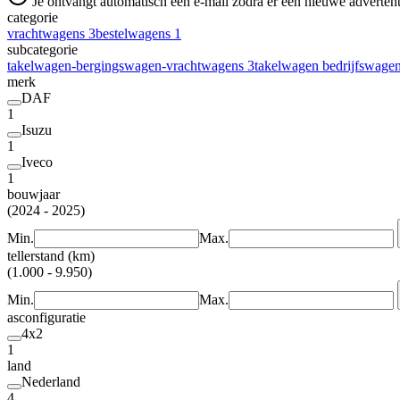
Je ontvangt automatisch een e-mail zodra er een nieuwe advertenti
categorie
vrachtwagens
3
bestelwagens
1
subcategorie
takelwagen-bergingswagen-vrachtwagens
3
takelwagen bedrijfswage
merk
DAF
1
Isuzu
1
Iveco
1
bouwjaar
(2024 - 2025)
Min.
Max.
tellerstand (km)
(1.000 - 9.950)
Min.
Max.
asconfiguratie
4x2
1
land
Nederland
4