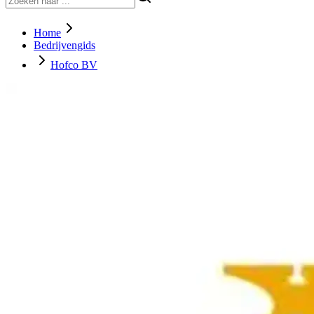
Home
Bedrijvengids
Hofco BV