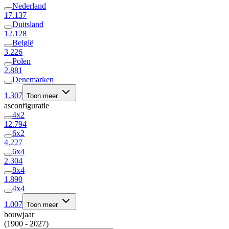
Nederland
17.137
Duitsland
12.128
België
3.226
Polen
2.881
Denemarken
1.307
Toon meer
asconfiguratie
4x2
12.794
6x2
4.227
6x4
2.304
8x4
1.890
4x4
1.007
Toon meer
bouwjaar
(1900 - 2027)