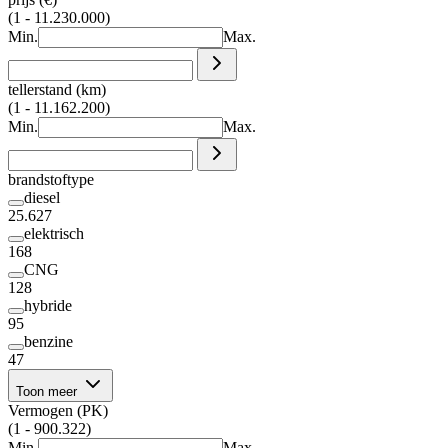
(1 - 11.230.000)
Min.
Max.
tellerstand (km)
(1 - 11.162.200)
Min.
Max.
brandstoftype
diesel
25.627
elektrisch
168
CNG
128
hybride
95
benzine
47
Toon meer
Vermogen (PK)
(1 - 900.322)
Min.
Max.