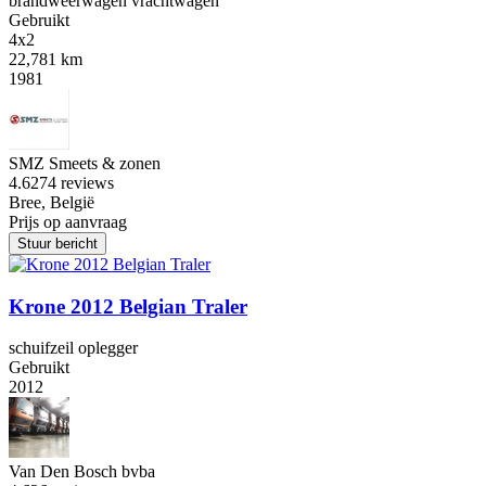
brandweerwagen vrachtwagen
Gebruikt
4x2
22,781 km
1981
SMZ Smeets & zonen
4.6
274 reviews
Bree, België
Prijs op aanvraag
Stuur bericht
Krone 2012 Belgian Traler
schuifzeil oplegger
Gebruikt
2012
Van Den Bosch bvba