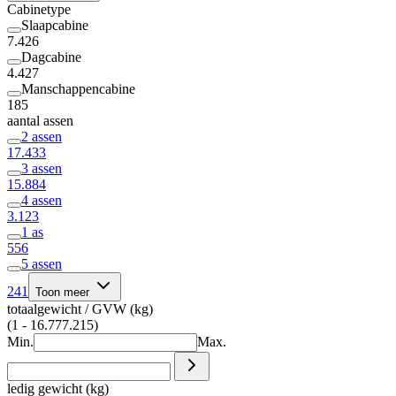
Cabinetype
Slaapcabine
7.426
Dagcabine
4.427
Manschappencabine
185
aantal assen
2 assen
17.433
3 assen
15.884
4 assen
3.123
1 as
556
5 assen
241
Toon meer
totaalgewicht / GVW (kg)
(1 - 16.777.215)
Min.
Max.
ledig gewicht (kg)