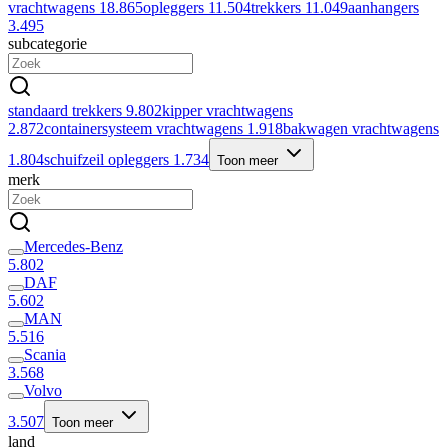
vrachtwagens
18.865
opleggers
11.504
trekkers
11.049
aanhangers
3.495
subcategorie
standaard trekkers
9.802
kipper vrachtwagens
2.872
containersysteem vrachtwagens
1.918
bakwagen vrachtwagens
1.804
schuifzeil opleggers
1.734
Toon meer
merk
Mercedes-Benz
5.802
DAF
5.602
MAN
5.516
Scania
3.568
Volvo
3.507
Toon meer
land