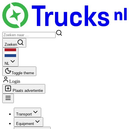
Zoeken
NL
Toggle theme
Login
Plaats advertentie
Transport
Equipment