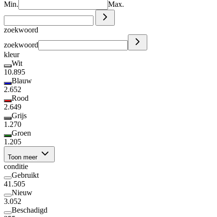
Min.
Max.
zoekwoord
zoekwoord
kleur
Wit
10.895
Blauw
2.652
Rood
2.649
Grijs
1.270
Groen
1.205
Toon meer
conditie
Gebruikt
41.505
Nieuw
3.052
Beschadigd