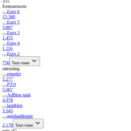
355
Emissienorm
Euro 6
15.380
Euro 5
3.887
Euro 3
1.455
Euro 4
1.116
Euro 2
756
Toon meer
uitrusting
retarder
5.277
PTO
5.007
AdBlue tank
4.978
laadklep
3.545
autolaadkraan
2.178
Toon meer
prijs (€)