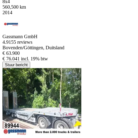
8x4
560,500 km
2014
Gassmann GmbH
4.9
155 reviews
Bovenden/Göttingen, Duitsland
€ 63.900
€ 76.041 incl. 19% btw
Stuur bericht