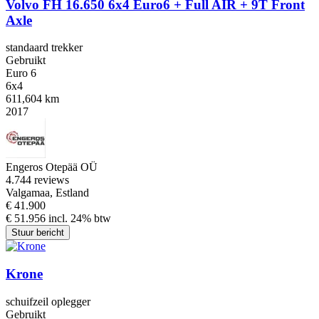
Volvo FH 16.650 6x4 Euro6 + Full AIR + 9T Front
Axle
standaard trekker
Gebruikt
Euro 6
6x4
611,604 km
2017
Engeros Otepää OÜ
4.7
44 reviews
Valgamaa, Estland
€ 41.900
€ 51.956 incl. 24% btw
Stuur bericht
Krone
schuifzeil oplegger
Gebruikt