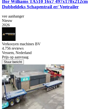
Ifor Williams TA510 16x7 497x178x212cm
Dubbeldeks Schapentrail er/ Veetrailer
vee aanhanger
Nieuw
2026
Verkooyen machines BV
4.7
56 reviews
Vessem, Nederland
Prijs op aanvraag
Stuur bericht