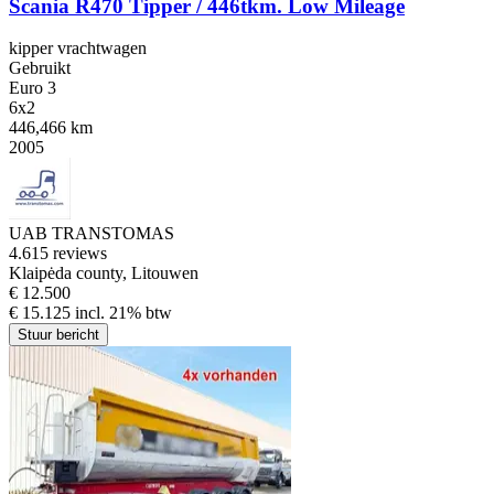
Scania R470 Tipper / 446tkm. Low Mileage
kipper vrachtwagen
Gebruikt
Euro 3
6x2
446,466 km
2005
UAB TRANSTOMAS
4.6
15 reviews
Klaipėda county, Litouwen
€ 12.500
€ 15.125 incl. 21% btw
Stuur bericht