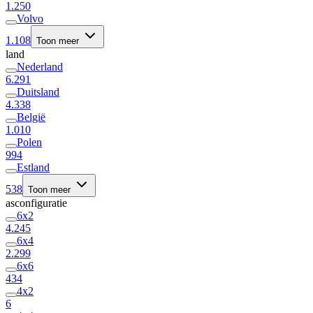
1.250
Volvo
1.108
Toon meer
land
Nederland
6.291
Duitsland
4.338
België
1.010
Polen
994
Estland
538
Toon meer
asconfiguratie
6x2
4.245
6x4
2.299
6x6
434
4x2
6