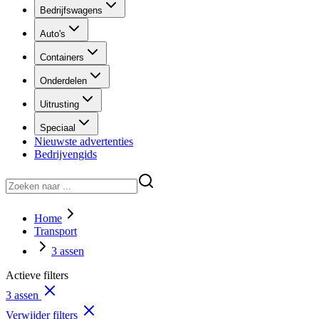
Bedrijfswagens
Auto's
Containers
Onderdelen
Uitrusting
Speciaal
Nieuwste advertenties
Bedrijvengids
Home
Transport
3 assen
Actieve filters
3 assen
Verwijder filters