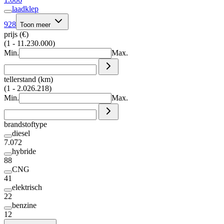
laadklep
928
Toon meer
prijs (€)
(1 - 11.230.000)
Min.
Max.
tellerstand (km)
(1 - 2.026.218)
Min.
Max.
brandstoftype
diesel
7.072
hybride
88
CNG
41
elektrisch
22
benzine
12