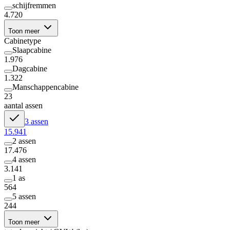
schijfremmen
4.720
Toon meer
Cabinetype
Slaapcabine
1.976
Dagcabine
1.322
Manschappencabine
23
aantal assen
3 assen
15.941
2 assen
17.476
4 assen
3.141
1 as
564
5 assen
244
Toon meer