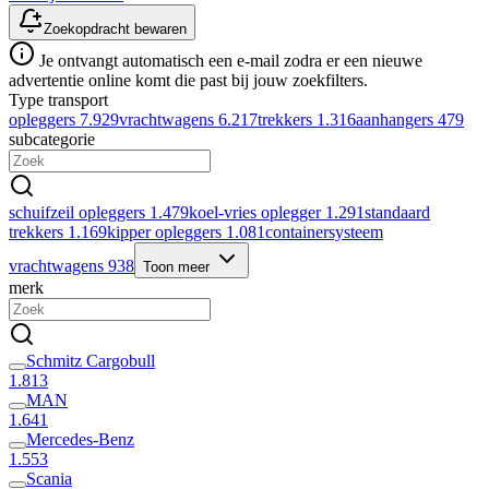
Zoekopdracht bewaren
Je ontvangt automatisch een e-mail zodra er een nieuwe
advertentie online komt die past bij jouw zoekfilters.
Type transport
opleggers
7.929
vrachtwagens
6.217
trekkers
1.316
aanhangers
479
subcategorie
schuifzeil opleggers
1.479
koel-vries oplegger
1.291
standaard
trekkers
1.169
kipper opleggers
1.081
containersysteem
vrachtwagens
938
Toon meer
merk
Schmitz Cargobull
1.813
MAN
1.641
Mercedes-Benz
1.553
Scania