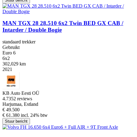
Stuur bericht
MAN TGX 28 28.510 6x2 Twin BED GX CAB /
Intarder / Double Bogie
standaard trekker
Gebruikt
Euro 6
6x2
302,029 km
2021
KB Auto Eesti OÜ
4.7
352 reviews
Harjumaa, Estland
€ 49.500
€ 61.380 incl. 24% btw
Stuur bericht