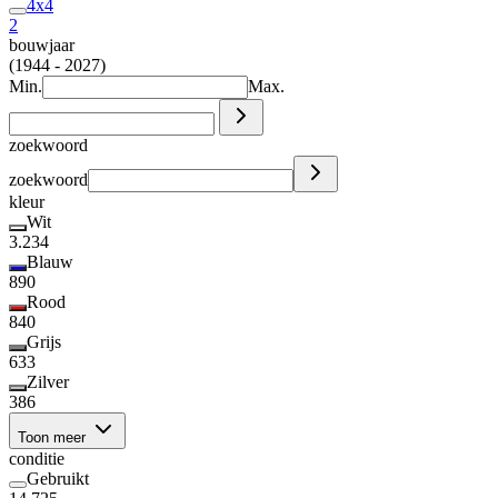
4x4
2
bouwjaar
(1944 - 2027)
Min.
Max.
zoekwoord
zoekwoord
kleur
Wit
3.234
Blauw
890
Rood
840
Grijs
633
Zilver
386
Toon meer
conditie
Gebruikt