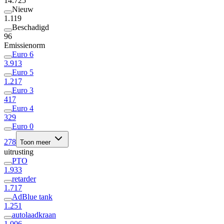
14.725
Nieuw
1.119
Beschadigd
96
Emissienorm
Euro 6
3.913
Euro 5
1.217
Euro 3
417
Euro 4
329
Euro 0
278
Toon meer
uitrusting
PTO
1.933
retarder
1.717
AdBlue tank
1.251
autolaadkraan
1.006