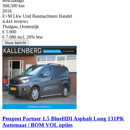
Beschadigd
368,500 km
2016
E+M Lkw Und Baumachinen Handel
4.4
41 reviews
Thalgau, Oostenrijk
€ 5.900
€ 7.080 incl. 20% btw
Stuur bericht
Peugeot Partner 1.5 BlueHDI Asphalt Long 131PK
Automaat / BOM VOL opties