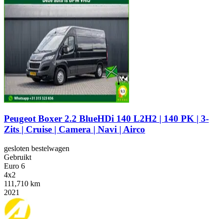
Peugeot Boxer 2.2 BlueHDi 140 L2H2 | 140 PK | 3-
Zits | Cruise | Camera | Navi | Airco
gesloten bestelwagen
Gebruikt
Euro 6
4x2
111,710 km
2021