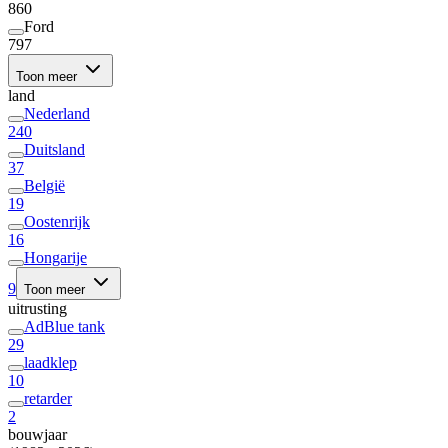
860
Ford
797
Toon meer
land
Nederland
240
Duitsland
37
België
19
Oostenrijk
16
Hongarije
9
Toon meer
uitrusting
AdBlue tank
29
laadklep
10
retarder
2
bouwjaar