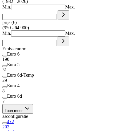
(1982 - 2026)
Min.
Max.
prijs (€)
(950 - 64.900)
Min.
Max.
Emissienorm
Euro 6
190
Euro 5
31
Euro 6d-Temp
29
Euro 4
8
Euro 6d
7
Toon meer
asconfiguratie
4x2
202