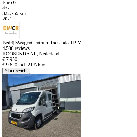
Euro 6
4x2
322,755 km
2021
BedrijfsWagenCentrum Roosendaal B.V.
4.5
88 reviews
ROOSENDAAL, Nederland
€ 7.950
€ 9.620 incl. 21% btw
Stuur bericht