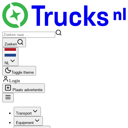
Zoeken
NL
Toggle theme
Login
Plaats advertentie
Transport
Equipment