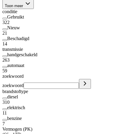
Toon meer
conditie
Gebruikt
322
Nieuw
21
Beschadigd
14
transmissie
handgeschakeld
263
automaat
59
zoekwoord
zoekwoord
brandstoftype
diesel
310
elektrisch
11
benzine
7
Vermogen (PK)