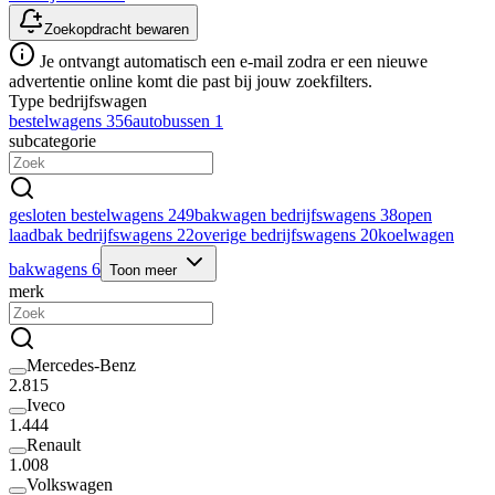
Zoekopdracht bewaren
Je ontvangt automatisch een e-mail zodra er een nieuwe
advertentie online komt die past bij jouw zoekfilters.
Type bedrijfswagen
bestelwagens
356
autobussen
1
subcategorie
gesloten bestelwagens
249
bakwagen bedrijfswagens
38
open
laadbak bedrijfswagens
22
overige bedrijfswagens
20
koelwagen
bakwagens
6
Toon meer
merk
Mercedes-Benz
2.815
Iveco
1.444
Renault
1.008
Volkswagen