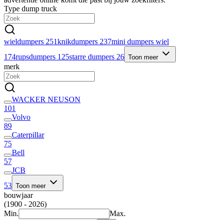
Type dump truck
wieldumpers
251
knikdumpers
237
mini dumpers wiel
174
rupsdumpers
125
starre dumpers
26
Toon meer
merk
WACKER NEUSON
101
Volvo
89
Caterpillar
75
Bell
57
JCB
53
Toon meer
bouwjaar
(1900 - 2026)
Min.
Max.