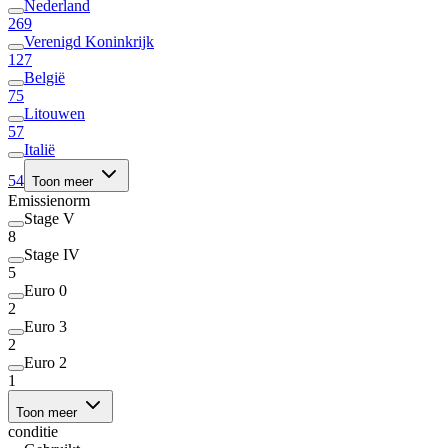
Nederland
269
Verenigd Koninkrijk
127
België
75
Litouwen
57
Italië
54
Toon meer
Emissienorm
Stage V
8
Stage IV
5
Euro 0
2
Euro 3
2
Euro 2
1
Toon meer
conditie