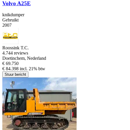
Volvo A25E
knikdumper
Gebruikt
2007
Roossink T.C.
4.7
44 reviews
Doetinchem, Nederland
€ 69.750
€ 84.398 incl. 21% btw
Stuur bericht