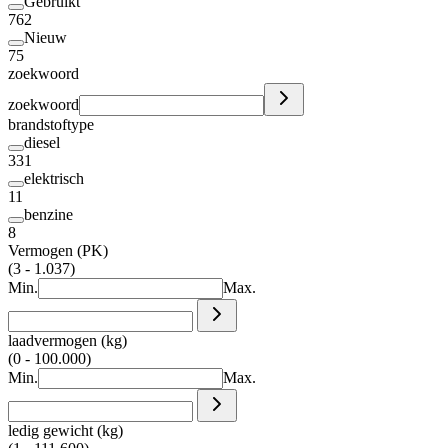
Gebruikt
762
Nieuw
75
zoekwoord
zoekwoord
brandstoftype
diesel
331
elektrisch
11
benzine
8
Vermogen (PK)
(3 - 1.037)
Min.
Max.
laadvermogen (kg)
(0 - 100.000)
Min.
Max.
ledig gewicht (kg)