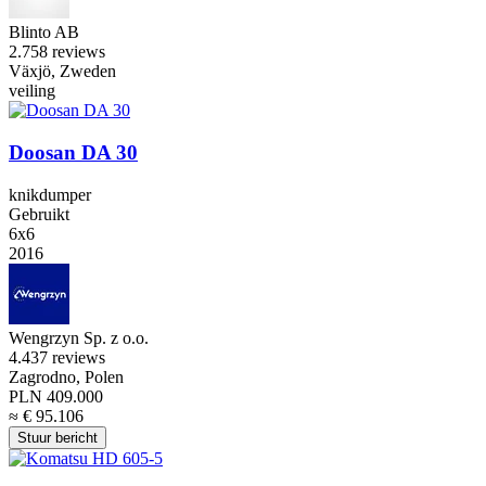
Blinto AB
2.7
58 reviews
Växjö, Zweden
veiling
Doosan DA 30
knikdumper
Gebruikt
6x6
2016
Wengrzyn Sp. z o.o.
4.4
37 reviews
Zagrodno, Polen
PLN 409.000
≈ € 95.106
Stuur bericht