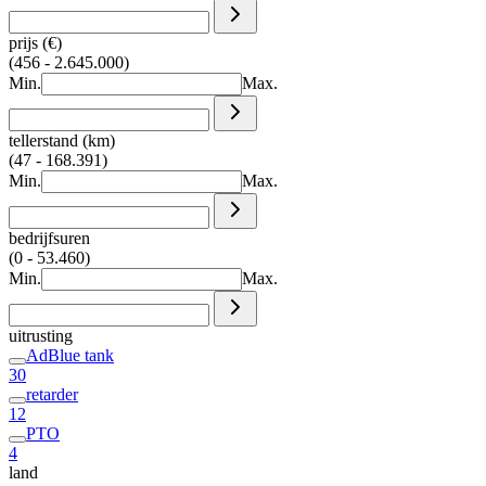
prijs (€)
(456 - 2.645.000)
Min.
Max.
tellerstand (km)
(47 - 168.391)
Min.
Max.
bedrijfsuren
(0 - 53.460)
Min.
Max.
uitrusting
AdBlue tank
30
retarder
12
PTO
4
land