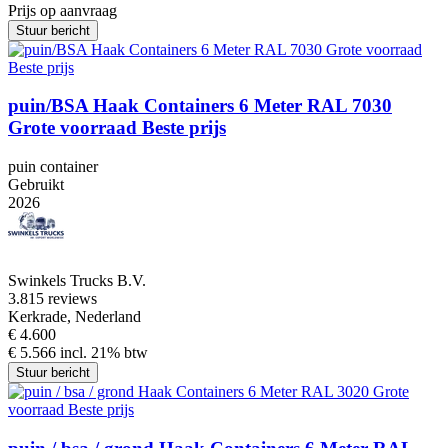
Prijs op aanvraag
Stuur bericht
puin/BSA Haak Containers 6 Meter RAL 7030
Grote voorraad Beste prijs
puin container
Gebruikt
2026
Swinkels Trucks B.V.
3.8
15 reviews
Kerkrade, Nederland
€ 4.600
€ 5.566 incl. 21% btw
Stuur bericht