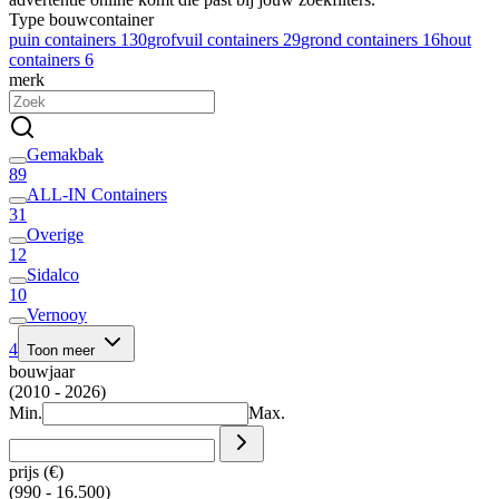
Type bouwcontainer
puin containers
130
grofvuil containers
29
grond containers
16
hout
containers
6
merk
Gemakbak
89
ALL-IN Containers
31
Overige
12
Sidalco
10
Vernooy
4
Toon meer
bouwjaar
(2010 - 2026)
Min.
Max.
prijs (€)
(990 - 16.500)