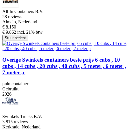
All-In Containers B.V.
5
8 reviews
Almelo, Nederland
€ 8.150
€ 9.862 incl. 21% btw
Stuur bericht
Overige Swinkels containers beste prijs 6 cubs , 10
cubs , 14 cubs , 20 cubs , 40 cubs , 5 meter , 6 meter ,
7 meter ,r
puin container
Gebruikt
2026
Swinkels Trucks B.V.
3.8
15 reviews
Kerkrade, Nederland