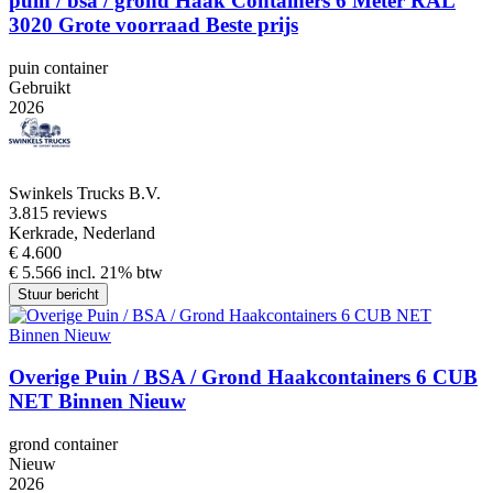
puin / bsa / grond Haak Containers 6 Meter RAL
3020 Grote voorraad Beste prijs
puin container
Gebruikt
2026
Swinkels Trucks B.V.
3.8
15 reviews
Kerkrade, Nederland
€ 4.600
€ 5.566 incl. 21% btw
Stuur bericht
Overige Puin / BSA / Grond Haakcontainers 6 CUB
NET Binnen Nieuw
grond container
Nieuw
2026