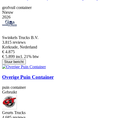
grofvuil container
Nieuw
2026
Swinkels Trucks B.V.
3.8
15 reviews
Kerkrade, Nederland
€ 4.875
€ 5.899 incl. 21% btw
Stuur bericht
Overige Puin Container
puin container
Gebruikt
Geurts Trucks
4.6
85 reviews