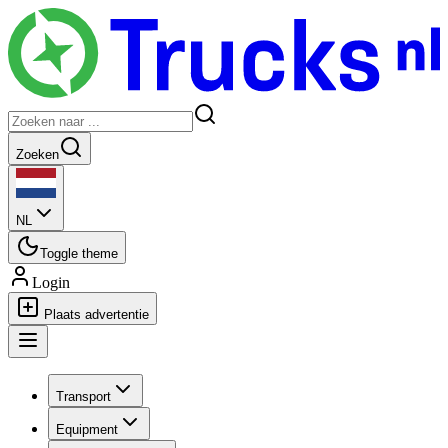
Zoeken
NL
Toggle theme
Login
Plaats advertentie
Transport
Equipment