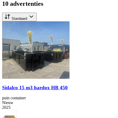
10 advertenties
Standaard
Sidalco 15 m3 hardox HB 450
puin container
Nieuw
2025