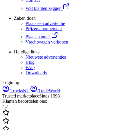
Contact
Wat klanten zeggen
Zaken doen
Plaats één advertentie
Prijzen abonnement
Plaats banner
Vrachtwagen verkopen
Handige links
Nieuwste advertenties
Blog
FAQ
Downloads
Login op:
TrucksNL
TradeWorld
Trusted marketplace
Sinds 1998
Klanten beoordelen ons:
4.7