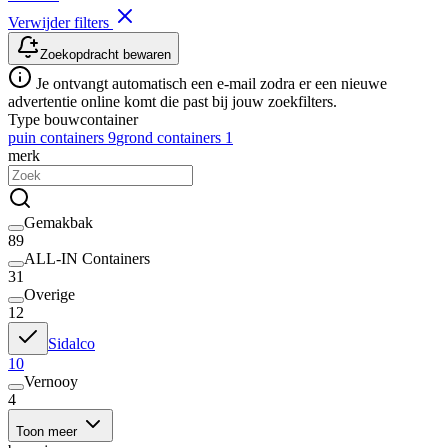
Verwijder filters
Zoekopdracht bewaren
Je ontvangt automatisch een e-mail zodra er een nieuwe
advertentie online komt die past bij jouw zoekfilters.
Type bouwcontainer
puin containers
9
grond containers
1
merk
Gemakbak
89
ALL-IN Containers
31
Overige
12
Sidalco
10
Vernooy
4
Toon meer