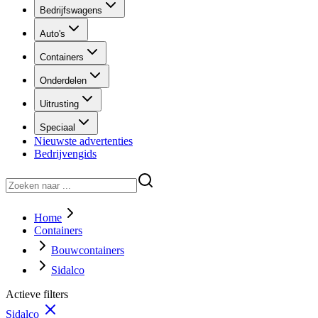
Bedrijfswagens
Auto's
Containers
Onderdelen
Uitrusting
Speciaal
Nieuwste advertenties
Bedrijvengids
Home
Containers
Bouwcontainers
Sidalco
Actieve filters
Sidalco