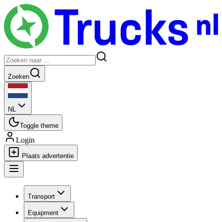
Zoeken
NL
Toggle theme
Login
Plaats advertentie
Transport
Equipment