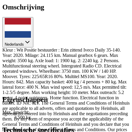
Omschrijving
Nederlands
Kleur : Wit Positie bestuurder : Erin zittend Iveco Daily 35-140.
Year: 2020. Milage: 24.115 km. Manual gearbox 6 gears. Max
weight: 3500 kg. Axle load: 1: 1900 kg. 2: 2240 kg. 2 Persons.
Multifunctional steering wheel. Intergrated Radio CD. Electrical
operated windows. Wheelbase: 3750 mm. 100 KW / 140 HP.
Moover. Tyres: 225/65R16 80%. Multitel MS100. Year: 2020.
Hours: 842. Max capacity basket: 400 kg / 4 persons + 80 kg. Max
lateral force: 400 N. Max wind speed: 12,5 m/s. Max permitted tilt:
1-2.5/5 degree. Max working height: 10 meter. Max outreach: 5.2
meter. 4 point outriggers. Home function. Electrical function in
Eigenschappen
basket. ID NR: 621. The General Terms and Conditions of Heinhuis
are applicable to all adverts, offers and quotations by Heinhuis, all
Max. gewicht:
agreements entered into by Heinhuis and the negotiations preceding
3.500 kg
them. By any form of response you accept the applicability of the
General Terms and Conditions of Heinhuis and you declare that you
Technische specificaties
have taken note of these General Terms and Conditions. Our prices