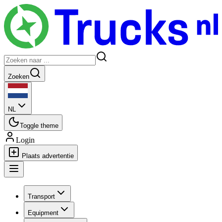
Zoeken
NL
Toggle theme
Login
Plaats advertentie
Transport
Equipment