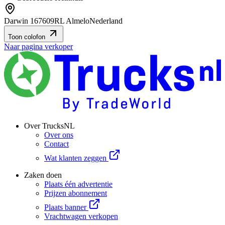
Darwin 16
7609RL Almelo
Nederland
Toon colofon
Naar pagina verkoper
Over TrucksNL
Over ons
Contact
Wat klanten zeggen
Zaken doen
Plaats één advertentie
Prijzen abonnement
Plaats banner
Vrachtwagen verkopen