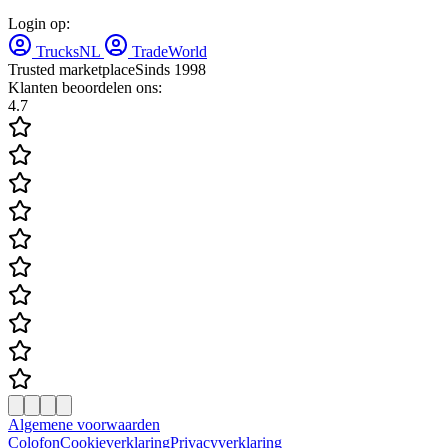
Login op:
TrucksNL
TradeWorld
Trusted marketplace
Sinds 1998
Klanten beoordelen ons:
4.7
Algemene voorwaarden
Colofon
Cookieverklaring
Privacyverklaring