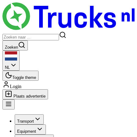
Zoeken
NL
Toggle theme
Login
Plaats advertentie
Transport
Equipment