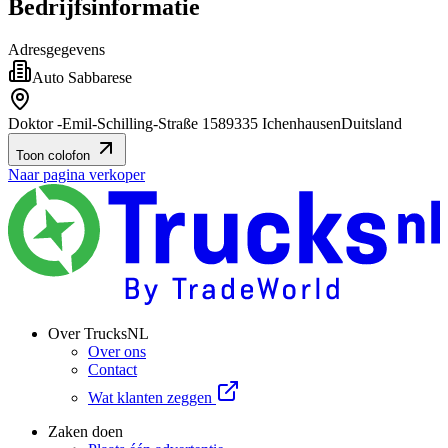
Bedrijfsinformatie
Adresgegevens
Auto Sabbarese
Doktor -Emil-Schilling-Straße 15
89335 Ichenhausen
Duitsland
Toon colofon
Naar pagina verkoper
Over TrucksNL
Over ons
Contact
Wat klanten zeggen
Zaken doen