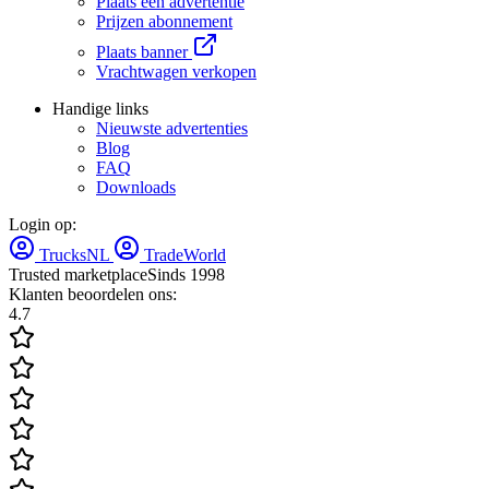
Plaats één advertentie
Prijzen abonnement
Plaats banner
Vrachtwagen verkopen
Handige links
Nieuwste advertenties
Blog
FAQ
Downloads
Login op:
TrucksNL
TradeWorld
Trusted marketplace
Sinds 1998
Klanten beoordelen ons:
4.7