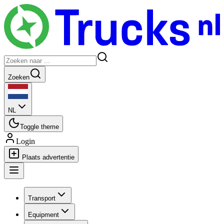
Zoeken
NL
Toggle theme
Login
Plaats advertentie
Transport
Equipment