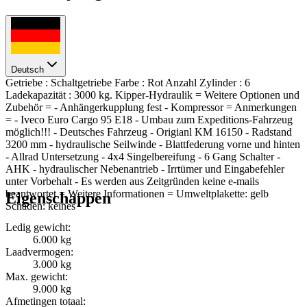
Deutsch
Getriebe : Schaltgetriebe Farbe : Rot Anzahl Zylinder : 6
Ladekapazität : 3000 kg. Kipper-Hydraulik = Weitere Optionen und
Zubehör = - Anhängerkupplung fest - Kompressor = Anmerkungen
= - Iveco Euro Cargo 95 E18 - Umbau zum Expeditions-Fahrzeug
möglich!!! - Deutsches Fahrzeug - Origianl KM 16150 - Radstand
3200 mm - hydraulische Seilwinde - Blattfederung vorne und hinten
- Allrad Untersetzung - 4x4 Singelbereifung - 6 Gang Schalter -
AHK - hydraulischer Nebenantrieb - Irrtümer und Eingabefehler
unter Vorbehalt - Es werden aus Zeitgründen keine e-mails
beantwortet = Weitere Informationen = Umweltplakette: gelb
Eigenschappen
Schäden: keines
Ledig gewicht:
6.000 kg
Laadvermogen:
3.000 kg
Max. gewicht:
9.000 kg
Afmetingen totaal: