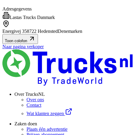
Adresgegevens
Lastas Trucks Danmark
Energivej 35
8722 Hedensted
Denemarken
Toon colofon
Naar pagina verkoper
Over TrucksNL
Over ons
Contact
Wat klanten zeggen
Zaken doen
Plaats één advertentie
Prijzen abonnement