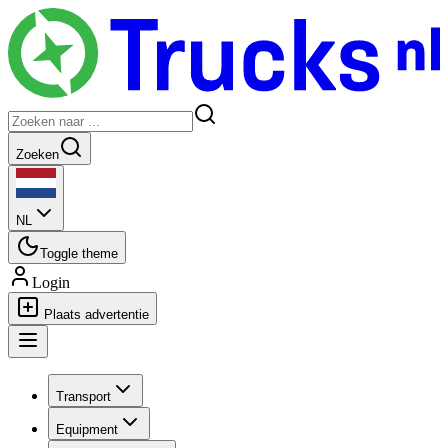
Zoeken
NL
Toggle theme
Login
Plaats advertentie
Transport
Equipment