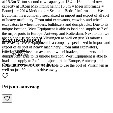
at 15.3m 31 ton second row capacity at 13.4m 16 ton third row
capacity at 10.5m Max lifting height 15.3m = Meer informatie =
Bouwjaar: 2014 Merk motor: Scania = Bedrijfsinformatie = West
Equipment is a company specialized in import and export of all sort
of heavy machinery. From mini excavators, crawler- and wheel
excavators to wheel loaders, bulldozers and dumptrucks. Due to its
unique location, West Equipment is able to load and supply to 2 of
the major ports in Europe, Antwerp and Rotterdam. Next to that we
are able to use the port of Vlissingen as well on just 30 minutes
Eigenschappen
drive away. West Equipment is a company specialized in import and
export of all sort of heavy machinery. From mini excavators,
Ledig gewicht:
crawler- and wheel excavators to wheel loaders, bulldozers and
72.400 kg
dumptrucks. Due to its unique location, West Equipment is able to
load and supply to 2 of the major ports in Europe, Antwerp and
Ook interessant voor jou
Rotterdam. Next to that we are able to use the port of Vlissingen as
well on just 30 minutes drive away.
Prijs op aanvraag