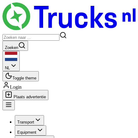
Zoeken
NL
Toggle theme
Login
Plaats advertentie
Transport
Equipment