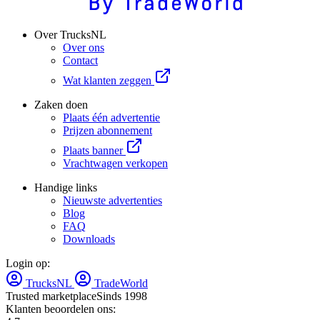
Over TrucksNL
Over ons
Contact
Wat klanten zeggen
Zaken doen
Plaats één advertentie
Prijzen abonnement
Plaats banner
Vrachtwagen verkopen
Handige links
Nieuwste advertenties
Blog
FAQ
Downloads
Login op:
TrucksNL
TradeWorld
Trusted marketplace
Sinds 1998
Klanten beoordelen ons: