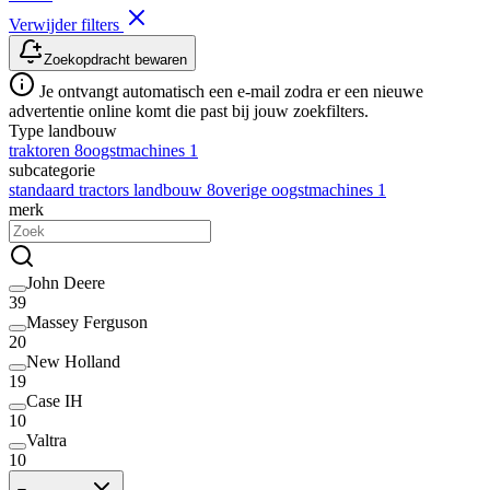
Verwijder filters
Zoekopdracht bewaren
Je ontvangt automatisch een e-mail zodra er een nieuwe
advertentie online komt die past bij jouw zoekfilters.
Type landbouw
traktoren
8
oogstmachines
1
subcategorie
standaard tractors landbouw
8
overige oogstmachines
1
merk
John Deere
39
Massey Ferguson
20
New Holland
19
Case IH
10
Valtra
10