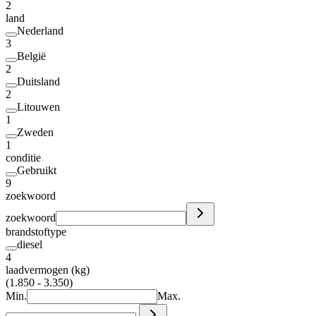
2
land
Nederland
3
België
2
Duitsland
2
Litouwen
1
Zweden
1
conditie
Gebruikt
9
zoekwoord
zoekwoord
brandstoftype
diesel
4
laadvermogen (kg)
(1.850 - 3.350)
Min.
Max.