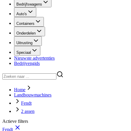
Bedrijfswagens
Auto's
Containers
Onderdelen
Uitrusting
Speciaal
Nieuwste advertenties
Bedrijvengids
Home
Landbouwmachines
Fendt
2 assen
Actieve filters
Fendt