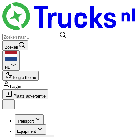
Zoeken
NL
Toggle theme
Login
Plaats advertentie
Transport
Equipment