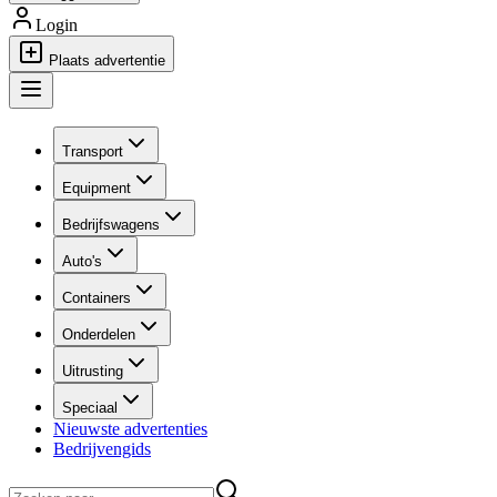
Login
Plaats advertentie
Transport
Equipment
Bedrijfswagens
Auto's
Containers
Onderdelen
Uitrusting
Speciaal
Nieuwste advertenties
Bedrijvengids