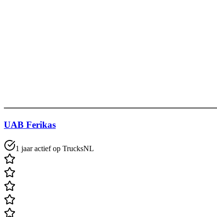
UAB Ferikas
1 jaar actief op TrucksNL