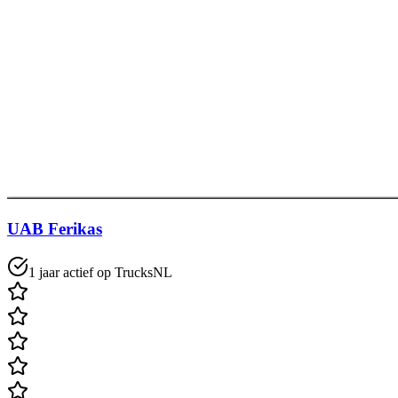
UAB Ferikas
1 jaar actief op TrucksNL