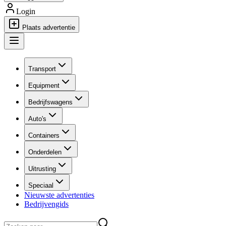
Login
Plaats advertentie
Transport
Equipment
Bedrijfswagens
Auto's
Containers
Onderdelen
Uitrusting
Speciaal
Nieuwste advertenties
Bedrijvengids