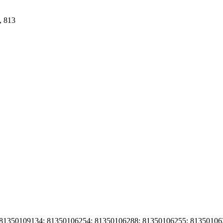
, 813
 81350109134; 81350106254; 81350106288; 81350106255; 81350106