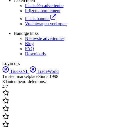
Zaken doen
Plaats één advertentie
Prijzen abonnement
Plaats banner
Vrachtwagen verkopen
Handige links
Nieuwste advertenties
Blog
FAQ
Downloads
Login op:
TrucksNL
TradeWorld
Trusted marketplace
Sinds 1998
Klanten beoordelen ons:
4.7