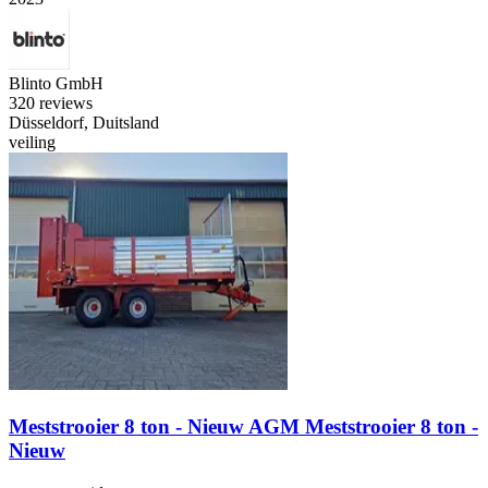
Blinto GmbH
3
20 reviews
Düsseldorf, Duitsland
veiling
Meststrooier 8 ton - Nieuw AGM Meststrooier 8 ton -
Nieuw