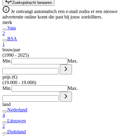
Zoekopdracht bewaren
Je ontvangt automatisch een e-mail zodra er een nieuwe
advertentie online komt die past bij jouw zoekfilters.
merk
Vaia
2
BSA
1
bouwjaar
(1990 - 2025)
Min.
Max.
prijs (€)
(19.000 - 19.000)
Min.
Max.
land
Nederland
4
Litouwen
2
Duitsland