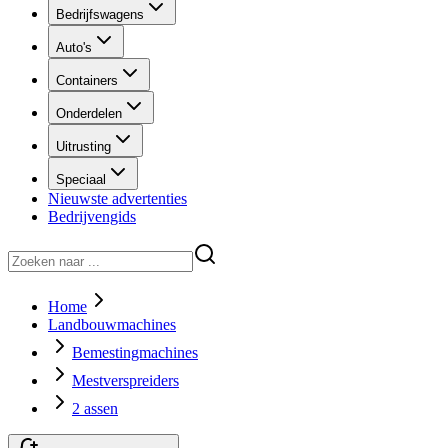
Bedrijfswagens
Auto's
Containers
Onderdelen
Uitrusting
Speciaal
Nieuwste advertenties
Bedrijvengids
Home
Landbouwmachines
Bemestingmachines
Mestverspreiders
2 assen